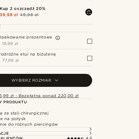
Kup 2 oszczędź 20%
39,98 zł
49,98 zł
Z
Opakowanie prezentowe
+
19,99 zł
Podróżne etui na biżuterię
+
77,99 zł
WYBIERZ ROZMIAR
6,99 zł - Bezpłatna ponad 220,00 zł
Y PRODUKTU
a ze stali chirurgicznej
e na połysk
ie do różnych piercingów
ACJE
 KLIENTÓW
4.6