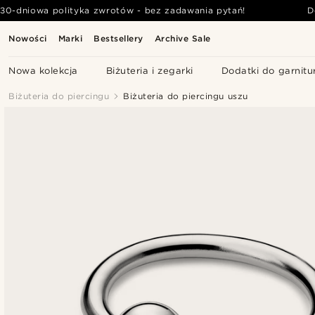
30-dniowa polityka zwrotów - bez zadawania pytań!
D
Nowości
Marki
Bestsellery
Archive Sale
Nowa kolekcja
Biżuteria i zegarki
Dodatki do garnitu
Biżuteria do piercingu
Biżuteria do piercingu uszu