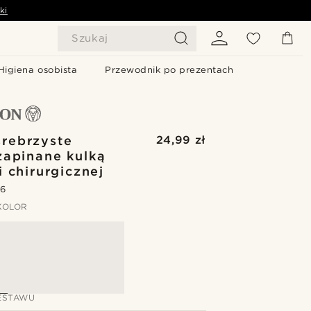
ki
Szukaj
Higiena osobista
Przewodnik po prezentach
rebrzyste
24,99 zł
zapinane kulką
i chirurgicznej
.6
KOLOR
ESTAWU