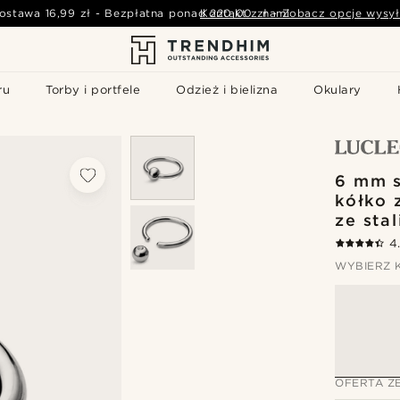
ostawa
16,99 zł
-
Bezpłatna ponad
Kontakt z nami
220,00 zł
-
Zobacz opcje wysył
ru
Torby i portfele
Odzież i bielizna
Okulary
6 mm s
kółko 
ze stal
4
WYBIERZ 
OFERTA Z