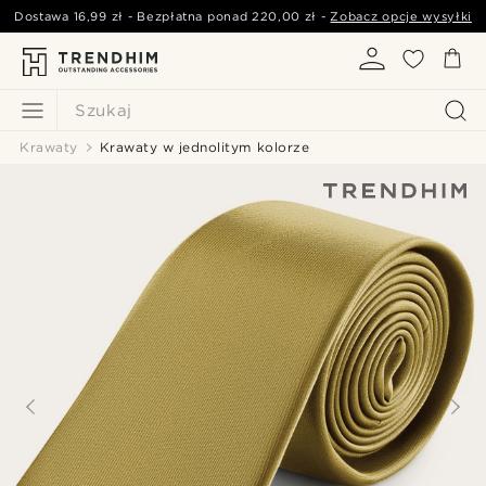
Dostawa
16,99 zł
- Bezpłatna ponad
220,00 zł
-
Zobacz opcje wysyłki
Szukaj
Krawaty
Krawaty w jednolitym kolorze