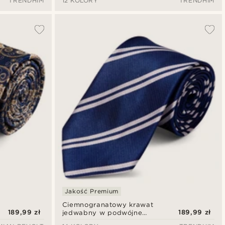
TRENDHIM
12 KOLORY
TRENDHIM
Jakość Premium
Ciemnogranatowy krawat
189,99 zł
189,99 zł
jedwabny w podwójne
srebrne paski 8 cm