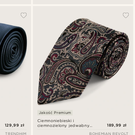
Jakość Premium
Ciemnoniebieski i
129,99 zł
189,99 zł
ciemnozielony jedwabny
krawat we wzór paisley | 8
TRENDHIM
BOHEMIAN REVOLT