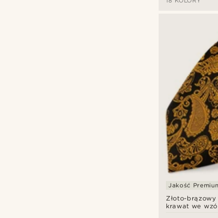
18 KOLORY
Jakość Premiu
Złoto-brązowy
krawat we wzór
cm