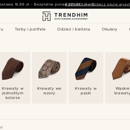
ostawa
16,99 zł
-
Bezpłatna ponad
Kontakt z nami
220,00 zł
-
Zobacz opcje wysył
ru
Torby i portfele
Odzież i bielizna
Okulary
Krawaty w
Krawaty we
Krawaty w
Wąskie
jednolitym
wzory
paski
krawat
kolorze
ÓW