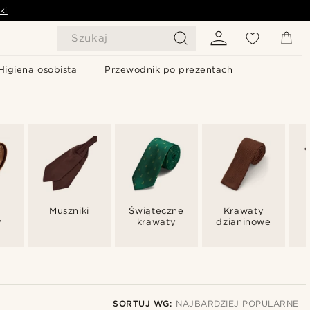
ki
Szukaj
Higiena osobista
Przewodnik po prezentach
Muszniki
Świąteczne
Krawaty
y
krawaty
dzianinowe
SORTUJ WG:
NAJBARDZIEJ POPULARNE