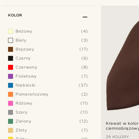
KOLOR
Beżowy
(4)
Biały
(3)
Brązowy
(17)
Czarny
(6)
Czerwony
(8)
Fioletowy
(7)
Niebieski
(37)
Pomarańczowy
(2)
Różowy
(11)
Szary
(11)
Zielony
(12)
Krawat w kolor
ciemnobrązow
Złoty
(7)
Basic
29 KOLORY