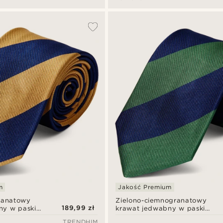
m
Jakość Premium
ranatowy
Zielono-ciemnogranatowy
189,99 zł
ny w paski
krawat jedwabny w paski
8 cm
TRENDHIM