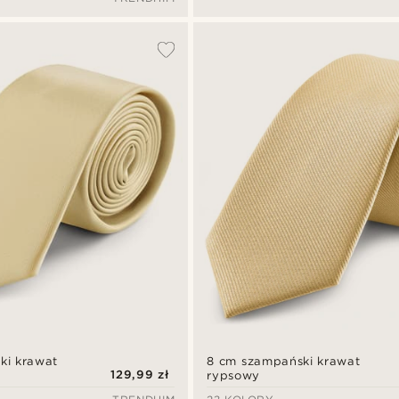
ki krawat
8 cm szampański krawat
129,99 zł
rypsowy