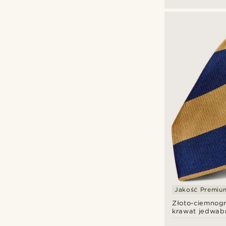
Jednolity kolor
(70)
Kratka
(1)
Kwiatowy
(5)
Bohemian Revolt
(8)
Paisley
(13)
Tailor Toki
(8)
Paski
(15)
Trendhim
(100)
W kropki
(12)
Wzorzysty
(2)
zł
zł
Jakość Premiu
Złoto-ciemnog
krawat jedwab
8 cm