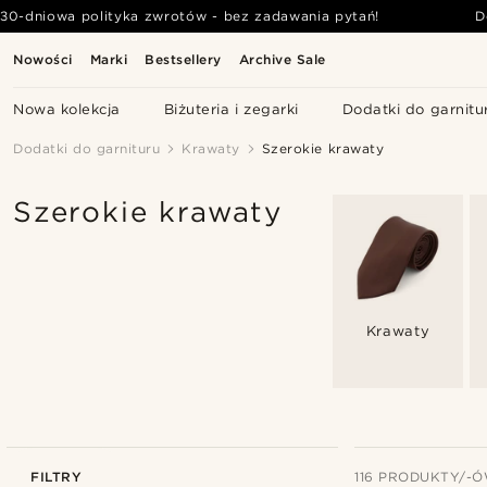
30-dniowa polityka zwrotów - bez zadawania pytań!
D
Nowości
Marki
Bestsellery
Archive Sale
Nowa kolekcja
Biżuteria i zegarki
Dodatki do garnitu
Dodatki do garnituru
Krawaty
Szerokie krawaty
Szerokie krawaty
Krawaty
FILTRY
116 PRODUKTY/-