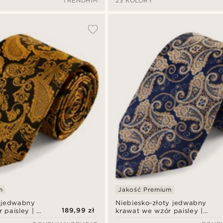
TRENDHIM
23 KOLORY
m
Jakość Premium
 jedwabny
Niebiesko-złoty jedwabny
189,99 zł
 paisley | 8
krawat we wzór paisley |
8cm