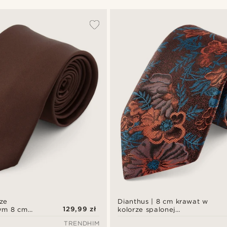
ze
Dianthus | 8 cm krawat w
129,99 zł
ym 8 cm
kolorze spalonej
pomarańczy w kwiaty
TRENDHIM