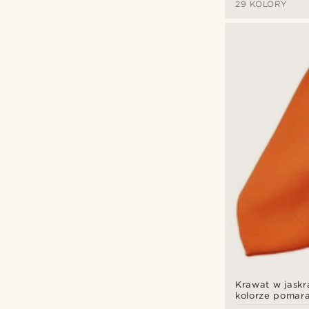
29 KOLORY
Krawat w jask
kolorze pomar
cm Basic