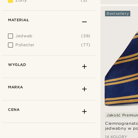
Żółty
(3)
Bestsellery
MATERIAŁ
Jedwab
(39)
Poliester
(77)
WYGLĄD
MARKA
CENA
Jakość Premiu
Ciemnogranat
jedwabny w p
złote paski 8 
14 KOLORY