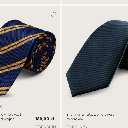
m
owy krawat
8 cm granatowy krawat
189,99 zł
odwójne
rypsowy
cm
TRENDHIM
23 KOLORY