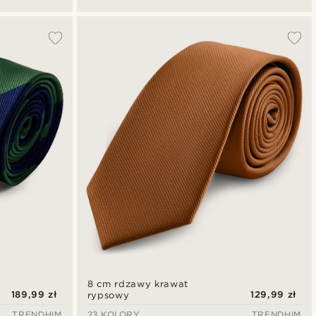
cm
8 cm rdzawy krawat
189,99 zł
129,99 zł
rypsowy
TRENDHIM
23 KOLORY
TRENDHIM