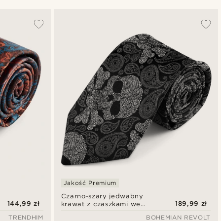
Najbardziej popularne
Najnowsze
Najniższa cena
Najwyższa cena
Jakość Premium
Czarno-szary jedwabny
144,99 zł
189,99 zł
krawat z czaszkami we
wzór paisley | 8 cm
TRENDHIM
BOHEMIAN REVOLT