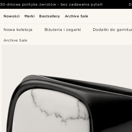
30-dniowa polityka zwrotów - bez zadawania pytań!
D
Nowości
Marki
Bestsellery
Archive Sale
Nowa kolekcja
Biżuteria i zegarki
Dodatki do garnitu
Archive Sale