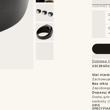
ODŚWIEŻ 
Dostawa 1
SZCZEGÓŁ
Stal nier
Zachowuje 
Bez niklu
Zapobiega
Dopasuj d
Dodaj gra
osobisty c
OPIS
SPECYFIK