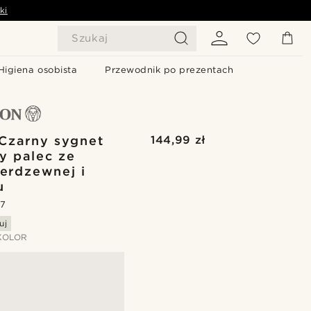
ki
Szukaj
Higiena osobista
Przewodnik po prezentach
 Czarny sygnet
144,99 zł
y palec ze
ierdzewnej i
u
.7
uj
KOLOR