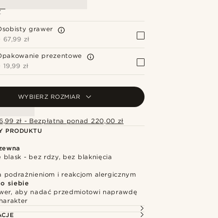
Z
Osobisty grawer
+
67,99 zł
Opakowanie prezentowe
+
19,99 zł
WYBIERZ ROZMIAR
6,99 zł - Bezpłatna ponad 220,00 zł
Y PRODUKTU
dzewna
blask - bez rdzy, bez blaknięcia
 podrażnieniom i reakcjom alergicznym
o siebie
wer, aby nadać przedmiotowi naprawdę
harakter
ACJE