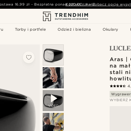
ostawa
16,99 zł
-
Bezpłatna ponad
Kontakt z nami
220,00 zł
-
Zobacz opcje wysył
ru
Torby i portfele
Odzież i bielizna
Okulary
Aras |
na mał
stali n
howlit
4
Wygrawer
WYBIERZ 
VIDEO