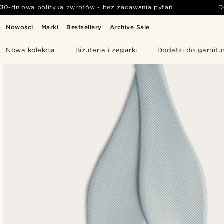
30-dniowa polityka zwrotów - bez zadawania pytań!
D
Nowości
Marki
Bestsellery
Archive Sale
Nowa kolekcja
Biżuteria i zegarki
Dodatki do garnitu