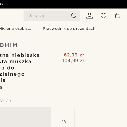
ki
Szukaj
Higiena osobista
Przewodnik po prezentach
zna niebieska
62,99 zł
104,99 zł
sta muszka
wa do
zielnego
ia
.8
KOLOR
+18