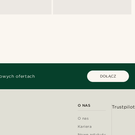
kowych ofertach
DOŁĄCZ
O NAS
Trustpilot
O nas
Kariera
Nowe artykuły