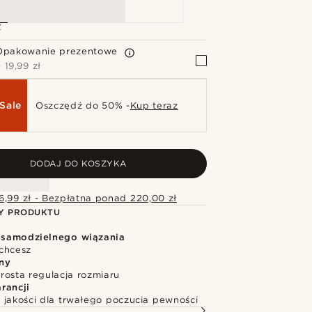
Z
Opakowanie prezentowe
+
19,99 zł
Sale
Oszczędź do 50% -
Kup teraz
DODAJ DO KOSZYKA
6,99 zł - Bezpłatna ponad 220,00 zł
Y PRODUKTU
 samodzielnego wiązania
 chcesz
ny
rosta regulacja rozmiaru
rancji
 jakości dla trwałego poczucia pewności