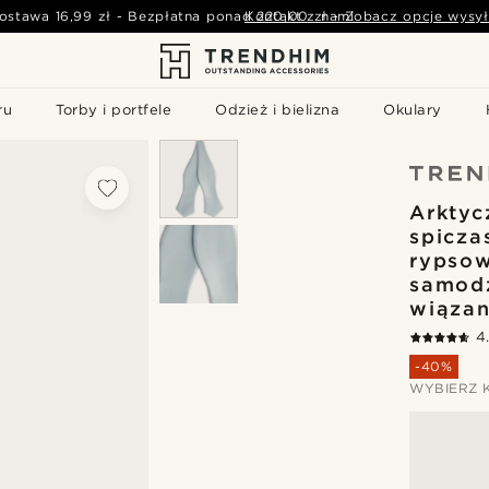
ostawa
16,99 zł
-
Bezpłatna ponad
Kontakt z nami
220,00 zł
-
Zobacz opcje wysył
ru
Torby i portfele
Odzież i bielizna
Okulary
Arktyc
spicza
rypso
samod
wiązan
4
-40%
WYBIERZ 