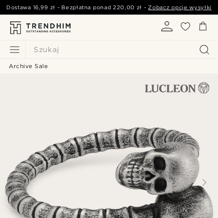
Dostawa
16,99 zł
- Bezpłatna ponad
220,00 zł
-
Zobacz opcje wysyłki
Szukaj
Archive Sale