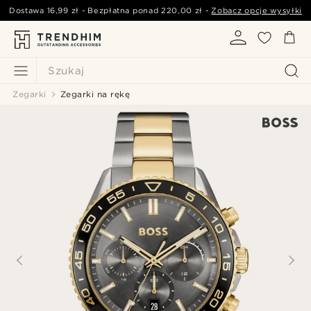
Dostawa
16,99 zł
- Bezpłatna ponad
220,00 zł
-
Zobacz opcje wysyłki
Szukaj
Zegarki
Zegarki na rękę