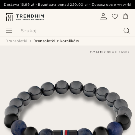
Dostawa
16,99 zł
- Bezpłatna ponad
220,00 zł
-
Zobacz opcje wysyłki
Szukaj
Bransoletki
Bransoletki z koralików