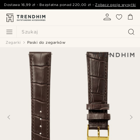
Dostawa
16,99 zł
- Bezpłatna ponad
220,00 zł
-
Zobacz opcje wysyłki
Szukaj
Zegarki
Paski do zegarków