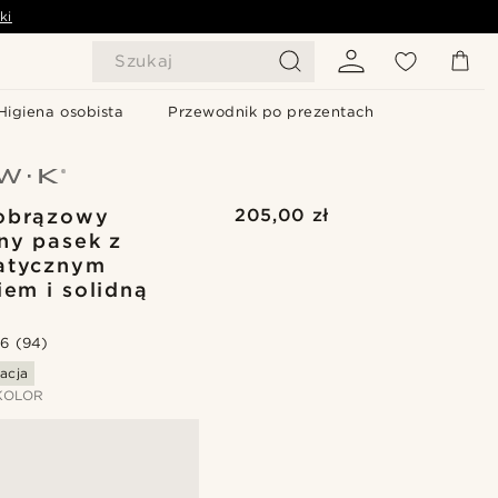
ki
Szukaj
Higiena osobista
Przewodnik po prezentach
obrązowy
205,00 zł
ny pasek z
atycznym
iem i solidną
.6
(94)
acja
KOLOR