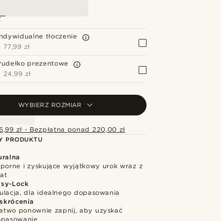
Z
Indywidualne tłoczenie
+
77,99 zł
Pudełko prezentowe
+
24,99 zł
WYBIERZ ROZMIAR
6,99 zł - Bezpłatna ponad 220,00 zł
Y PRODUKTU
uralna
dporne i zyskujące wyjątkowy urok wraz z
at
asy-Lock
ulacja, dla idealnego dopasowania
skrócenia
 łatwo ponownie zapnij, aby uzyskać
opasowanie