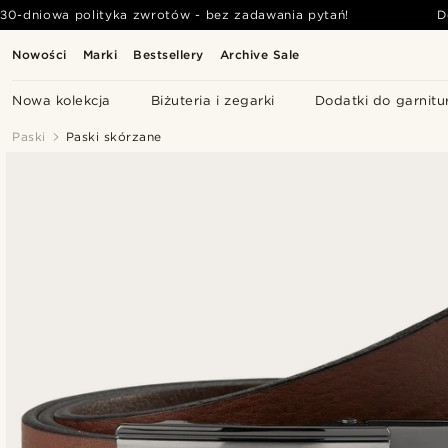
30-dniowa polityka zwrotów - bez zadawania pytań!
D
Nowości
Marki
Bestsellery
Archive Sale
Nowa kolekcja
Biżuteria i zegarki
Dodatki do garnitu
Paski
Paski skórzane