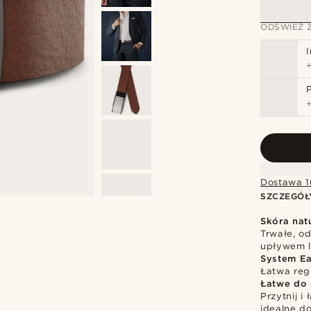
ODŚWIEŻ 
Dostawa 1
SZCZEGÓŁ
Skóra nat
Trwałe, o
upływem l
System E
Łatwa reg
Łatwe do 
Przytnij i
idealne d