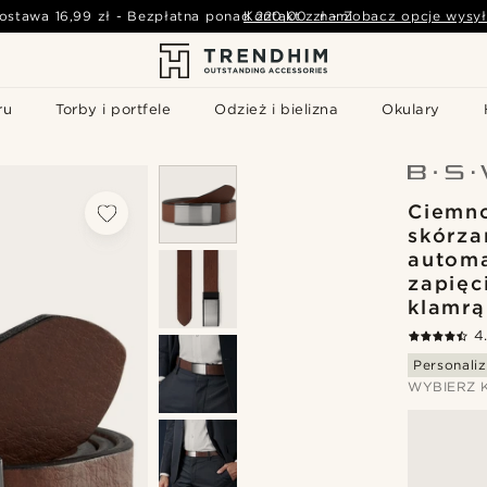
ostawa
16,99 zł
-
Bezpłatna ponad
Kontakt z nami
220,00 zł
-
Zobacz opcje wysył
ru
Torby i portfele
Odzież i bielizna
Okulary
Ciemn
skórza
autom
zapięc
klamrą
4
Personaliz
WYBIERZ 