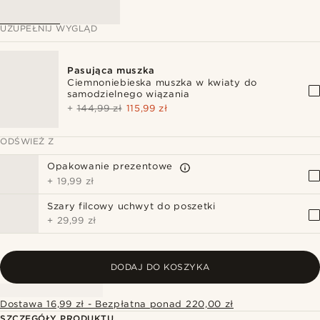
UZUPEŁNIJ WYGLĄD
Pasująca muszka
Ciemnoniebieska muszka w kwiaty do
samodzielnego wiązania
+
144,99 zł
115,99 zł
ODŚWIEŻ Z
Opakowanie prezentowe
+
19,99 zł
Szary filcowy uchwyt do poszetki
+
29,99 zł
DODAJ DO KOSZYKA
Dostawa 16,99 zł - Bezpłatna ponad 220,00 zł
SZCZEGÓŁY PRODUKTU