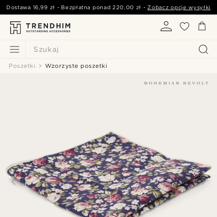
Dostawa
16,99 zł
- Bezpłatna ponad
220,00 zł
-
Zobacz opcje wysyłki
Szukaj
Poszetki
Wzorzyste poszetki