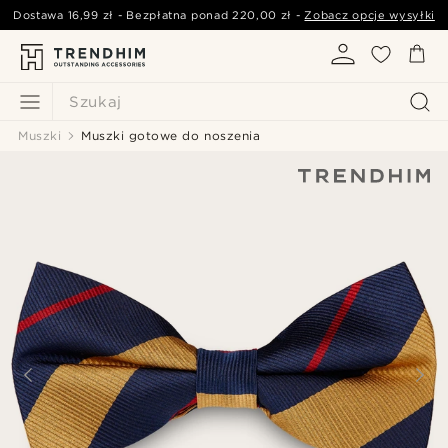
Dostawa
16,99 zł
- Bezpłatna ponad
220,00 zł
-
Zobacz opcje wysyłki
Szukaj
Muszki
Muszki gotowe do noszenia