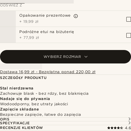
ODŚWIEŻ Z
Opakowanie prezentowe
+
19,99 zł
Podróżne etui na biżuterię
+
77,99 zł
WYBIERZ ROZMIAR
Dostawa 16,99 zł - Bezpłatna ponad 220,00 zł
SZCZEGÓŁY PRODUKTU
Stal nierdzewna
Zachowuje blask - bez rdzy, bez blaknięcia
Nadaje się do pływania
Wodoodporny, bez utraty jakości
Zapięcie składane
Bezpieczne zapięcie, łatwe do zapięcia
OPIS
SPECYFIKACJE
RECENZJE KLIENTÓW
4.6