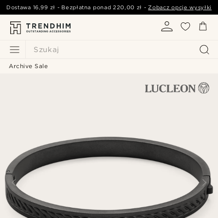
Dostawa
16,99 zł
- Bezpłatna ponad
220,00 zł
-
Zobacz opcje wysyłki
Szukaj
Archive Sale