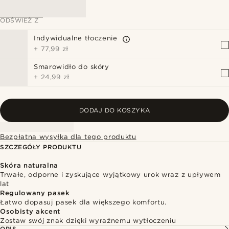
ODŚWIEŻ Z
Indywidualne tłoczenie
+
77,99 zł
Smarowidło do skóry
+
24,99 zł
DODAJ DO KOSZYKA
Bezpłatna wysyłka dla tego produktu
SZCZEGÓŁY PRODUKTU
Skóra naturalna
Trwałe, odporne i zyskujące wyjątkowy urok wraz z upływem
lat
Regulowany pasek
Łatwo dopasuj pasek dla większego komfortu.
Osobisty akcent
Zostaw swój znak dzięki wyraźnemu wytłoczeniu
OPIS