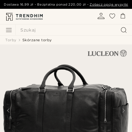
Dostawa
16,99 zł
- Bezpłatna ponad
220,00 zł
-
Zobacz opcje wysyłki
Szukaj
Torby
Skórzane torby