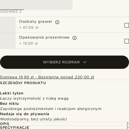
ODŚWIEŻ Z
Osobisty grawer
+
67,99 zł
Opakowanie prezentowe
+
19,99 zł
WYBIERZ ROZMIAR
Dostawa 16,99 zł - Bezpłatna ponad 220,00 zł
SZCZEGÓŁY PRODUKTU
Lekki tytan
Łączy wytrzymałość z niską wagą
Bez niklu
Zapobiega podrażnieniom i reakcjom alergicznym
Nadaje się do pływania
Wodoodporny, bez utraty jakości
OPIS
SPECYFIKACJE