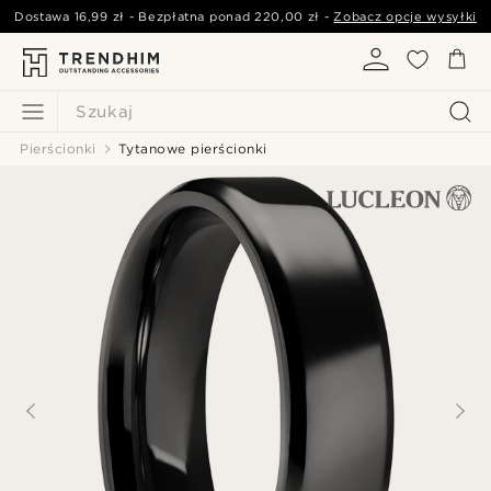
Dostawa
16,99 zł
- Bezpłatna ponad
220,00 zł
-
Zobacz opcje wysyłki
Szukaj
Pierścionki
Tytanowe pierścionki