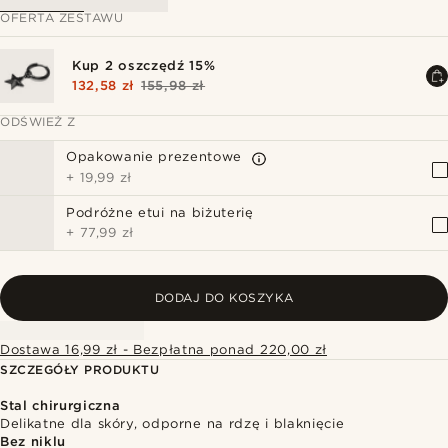
OFERTA ZESTAWU
Kup 2 oszczędź 15%
132,58 zł
155,98 zł
ODŚWIEŻ Z
Opakowanie prezentowe
+
19,99 zł
Podróżne etui na biżuterię
+
77,99 zł
DODAJ DO KOSZYKA
Dostawa 16,99 zł - Bezpłatna ponad 220,00 zł
SZCZEGÓŁY PRODUKTU
Stal chirurgiczna
Delikatne dla skóry, odporne na rdzę i blaknięcie
Bez niklu