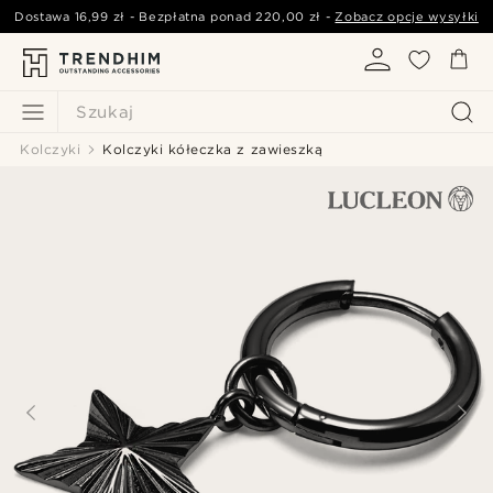
Dostawa
16,99 zł
- Bezpłatna ponad
220,00 zł
-
Zobacz opcje wysyłki
Szukaj
Kolczyki
Kolczyki kółeczka z zawieszką