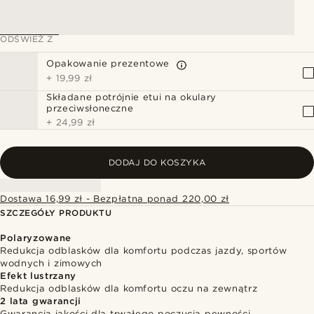
ODŚWIEŻ Z
Opakowanie prezentowe
+
19,99 zł
Składane potrójnie etui na okulary
przeciwsłoneczne
+
24,99 zł
DODAJ DO KOSZYKA
Dostawa 16,99 zł - Bezpłatna ponad 220,00 zł
SZCZEGÓŁY PRODUKTU
Polaryzowane
Redukcja odblasków dla komfortu podczas jazdy, sportów
wodnych i zimowych
Efekt lustrzany
Redukcja odblasków dla komfortu oczu na zewnątrz
2 lata gwarancji
Gwarancja jakości dla trwałego poczucia pewności