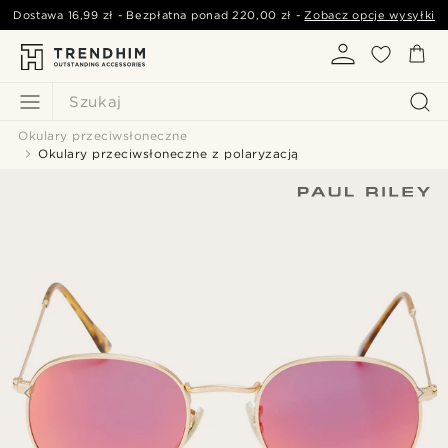
Dostawa
16,99 zł
- Bezpłatna ponad
220,00 zł
-
Zobacz opcje wysyłki
Szukaj
Okulary przeciwsłoneczne
Okulary przeciwsłoneczne z polaryzacją