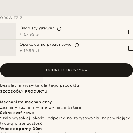
ODŚWIEŻ Z
Osobisty grawer
+
67,99 zł
Opakowanie prezentowe
+
19,99 zł
DODAJ DO KOSZYKA
Bezpłatna wysyłka dla tego produktu
SZCZEGÓŁY PRODUKTU
Mechanizm mechaniczny
Zasilany ruchem — nie wymaga baterii
Szkło szafirowe
Szkło wysokiej jakości, odporne na zarysowania, zapewniające
trwałą przejrzystość
Wodoodporny 30m