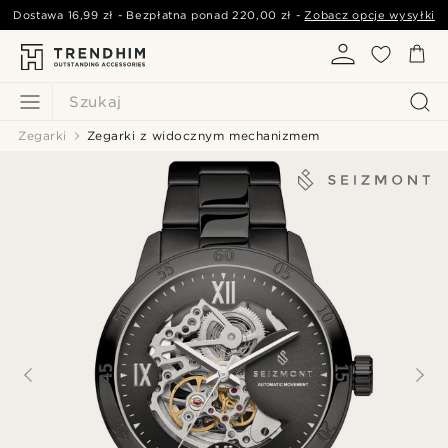
Dostawa
16,99 zł
- Bezpłatna ponad
220,00 zł
-
Zobacz opcje wysyłki
Szukaj
Zegarki
Zegarki z widocznym mechanizmem