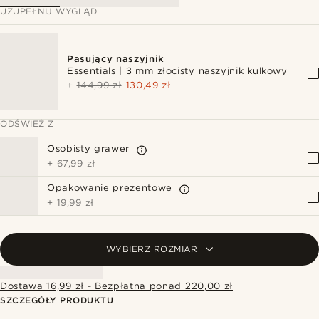
UZUPEŁNIJ WYGLĄD
Pasujący naszyjnik
Essentials | 3 mm złocisty naszyjnik kulkowy
+
144,99 zł
130,49 zł
ODŚWIEŻ Z
Osobisty grawer
+
67,99 zł
Opakowanie prezentowe
+
19,99 zł
WYBIERZ ROZMIAR
Dostawa 16,99 zł - Bezpłatna ponad 220,00 zł
SZCZEGÓŁY PRODUKTU