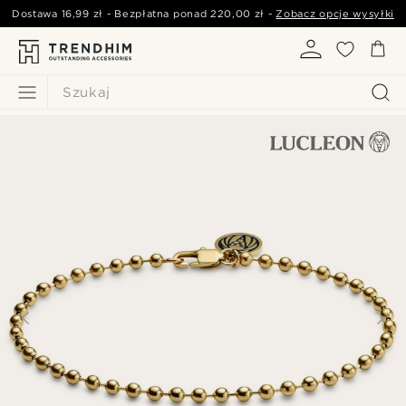
Dostawa
16,99 zł
- Bezpłatna ponad
220,00 zł
-
Zobacz opcje wysyłki
Szukaj