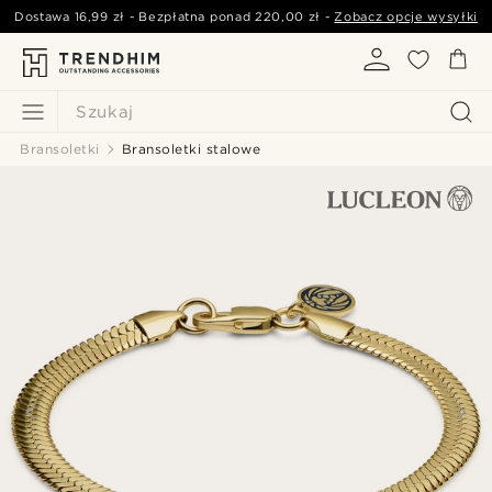
Dostawa
16,99 zł
- Bezpłatna ponad
220,00 zł
-
Zobacz opcje wysyłki
Szukaj
Bransoletki
Bransoletki stalowe