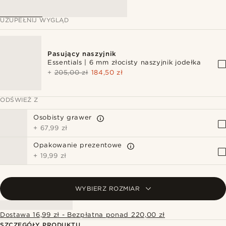
UZUPEŁNIJ WYGLĄD
Pasujący naszyjnik
Essentials | 6 mm złocisty naszyjnik jodełka
+
205,00 zł
184,50 zł
ODŚWIEŻ Z
Osobisty grawer
+
67,99 zł
Opakowanie prezentowe
+
19,99 zł
WYBIERZ ROZMIAR
Dostawa 16,99 zł - Bezpłatna ponad 220,00 zł
SZCZEGÓŁY PRODUKTU