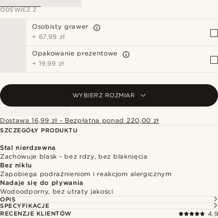
ODŚWIEŻ Z
Osobisty grawer
+
67,99 zł
Opakowanie prezentowe
+
19,99 zł
WYBIERZ ROZMIAR
Dostawa 16,99 zł - Bezpłatna ponad 220,00 zł
SZCZEGÓŁY PRODUKTU
Stal nierdzewna
Zachowuje blask - bez rdzy, bez blaknięcia
Bez niklu
Zapobiega podrażnieniom i reakcjom alergicznym
Nadaje się do pływania
Wodoodporny, bez utraty jakości
OPIS
SPECYFIKACJE
RECENZJE KLIENTÓW
4.9