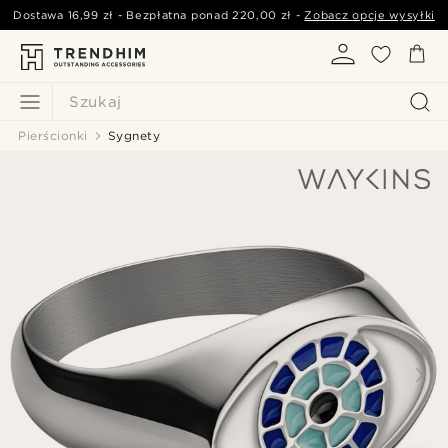
Dostawa
16,99 zł
- Bezpłatna ponad
220,00 zł
-
Zobacz opcje wysyłki
Szukaj
Pierścionki
Sygnety