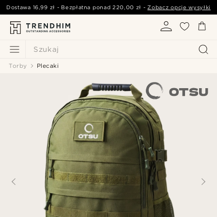
Dostawa
16,99 zł
- Bezpłatna ponad
220,00 zł
-
Zobacz opcje wysyłki
Szukaj
Torby
Plecaki