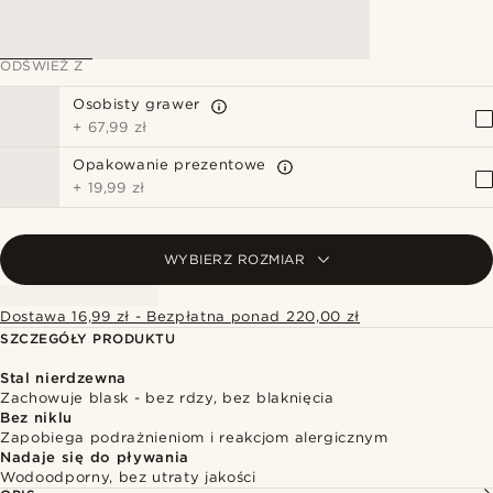
ODŚWIEŻ Z
Osobisty grawer
+
67,99 zł
Opakowanie prezentowe
+
19,99 zł
WYBIERZ ROZMIAR
Dostawa 16,99 zł - Bezpłatna ponad 220,00 zł
SZCZEGÓŁY PRODUKTU
Stal nierdzewna
Zachowuje blask - bez rdzy, bez blaknięcia
Bez niklu
Zapobiega podrażnieniom i reakcjom alergicznym
Nadaje się do pływania
Wodoodporny, bez utraty jakości