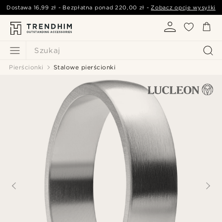
Dostawa
16,99 zł
- Bezpłatna ponad
220,00 zł
-
Zobacz opcje wysyłki
Szukaj
Pierścionki
Stalowe pierścionki