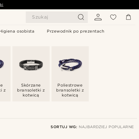
ki
Szukaj
Higiena osobista
Przewodnik po prezentach
ie
Skórzane
Poliestrowe
i z
bransoletki z
bransoletki z
ą
kotwicą
kotwicą
SORTUJ WG:
NAJBARDZIEJ POPULARNE