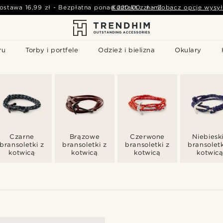
ostawa
16,99 zł
-
Bezpłatna ponad
Kontakt z nami
220,00 zł
-
Zobacz opcje wysył
ru
Torby i portfele
Odzież i bielizna
Okulary
Czarne
Brązowe
Czerwone
Niebiesk
bransoletki z
bransoletki z
bransoletki z
bransoletk
kotwicą
kotwicą
kotwicą
kotwic