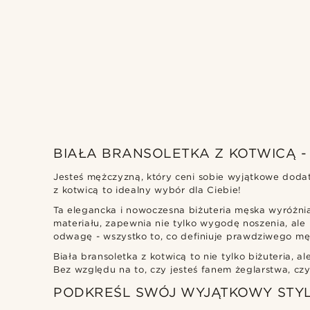
Tailor Toki
(1)
BIAŁA BRANSOLETKA Z KOTWICĄ 
Jesteś mężczyzną, który ceni sobie wyjątkowe dodat
z kotwicą to idealny wybór dla Ciebie!
zł
zł
Ta elegancka i nowoczesna biżuteria męska wyróżni
Rodzaje personalizacji
materiału, zapewnia nie tylko wygodę noszenia, ale 
odwagę - wszystko to, co definiuje prawdziwego mę
Grawerować
(1)
Biała bransoletka z kotwicą to nie tylko biżuteria, a
Bez względu na to, czy jesteś fanem żeglarstwa, czy
PODKREŚL SWÓJ WYJĄTKOWY STYL