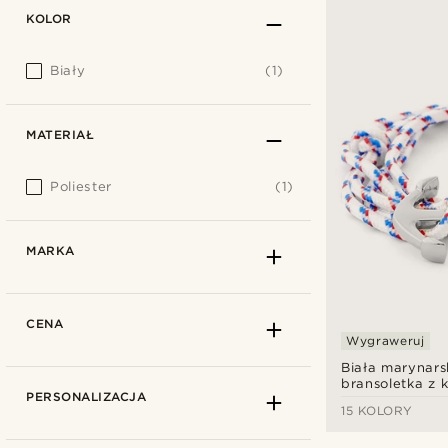
KOLOR
Biały
(1)
MATERIAŁ
Poliester
(1)
MARKA
CENA
Wygraweruj
Biała marynars
bransoletka z 
PERSONALIZACJA
15 KOLORY