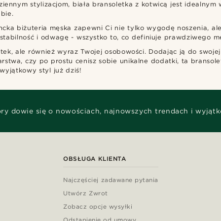
iennym stylizacjom, biała bransoletka z kotwicą jest idealnym 
bie.
ncka biżuteria męska zapewni Ci nie tylko wygodę noszenia, al
 stabilność i odwagę - wszystko to, co definiuje prawdziwego 
tek, ale również wyraz Twojej osobowości. Dodając ją do swojej 
larstwa, czy po prostu cenisz sobie unikalne dodatki, ta branso
wyjątkowy styl już dziś!
óry dowie się o nowościach, najnowszych trendach i wyjąt
OBSŁUGA KLIENTA
Najczęściej zadawane pytania
Utwórz Zwrot
Zobacz opcje wysyłki
Odstąpienie od umowy