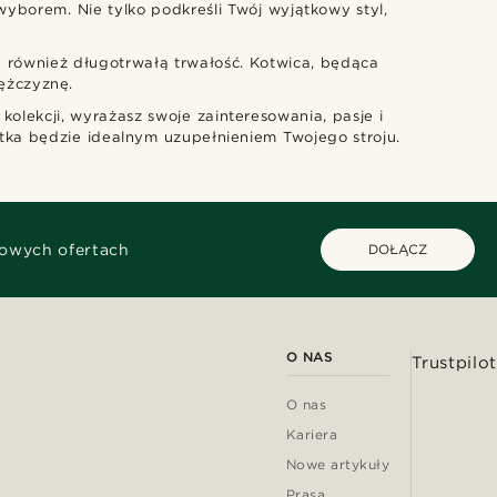
wyborem. Nie tylko podkreśli Twój wyjątkowy styl,
e również długotrwałą trwałość. Kotwica, będąca
mężczyznę.
kolekcji, wyrażasz swoje zainteresowania, pasje i
letka będzie idealnym uzupełnieniem Twojego stroju.
kowych ofertach
DOŁĄCZ
O NAS
Trustpilot
O nas
Kariera
Nowe artykuły
Prasa