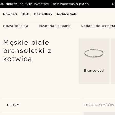
30-dniowa polityka zwrotów - bez zadawania pytań!
D
Nowości
Marki
Bestsellery
Archive Sale
Nowa kolekcja
Biżuteria i zegarki
Dodatki do garnitu
Męskie białe
bransoletki z
kotwicą
Bransoletki
FILTRY
1 PRODUKTY/-ÓW