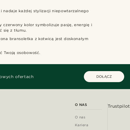
i nadaje każdej stylizacji niepowtarzalnego
 czerwony kolor symbolizuje pasję, energię i
 się z tłumu.
rwona bransoletka z kotwicą jest doskonałym
ić Twoją osobowość.
kowych ofertach
DOŁĄCZ
O NAS
Trustpilot
O nas
Kariera