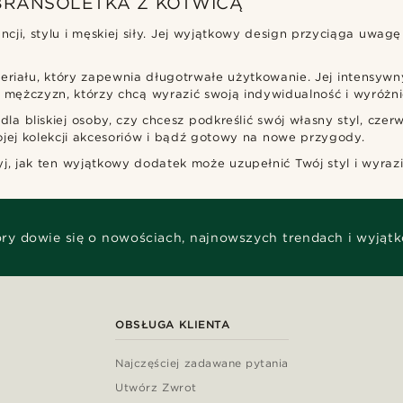
BRANSOLETKA Z KOTWICĄ
ji, stylu i męskiej siły. Jej wyjątkowy design przyciąga uwagę 
eriału, który zapewnia długotrwałe użytkowanie. Jej intensywny
 mężczyzn, którzy chcą wyrazić swoją indywidualność i wyróżnić
dla bliskiej osoby, czy chcesz podkreślić swój własny styl, cze
jej kolekcji akcesoriów i bądź gotowy na nowe przygody.
j, jak ten wyjątkowy dodatek może uzupełnić Twój styl i wyraz
óry dowie się o nowościach, najnowszych trendach i wyjąt
OBSŁUGA KLIENTA
Najczęściej zadawane pytania
Utwórz Zwrot