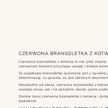
Tailor Toki
(2)
CZERWONA BRANSOLETKA Z KOTW
Czerwona bransoletka z kotwicą to nie tylko zwykły 
czerwonym kolorem przyciąga uwagę i dodaje pewnośc
zł
zł
Ta wyjątkowa bransoletka wykonana jest z wysokiej ja
Rodzaje personalizacji
determinację, co sprawia, że jest idealnym akcentem
Grawerować
(2)
Niezależnie od okazji, czerwona bransoletka z kotwi
swojego stroju, jak i na specjalne okazje, gdzie pod
Zamów teraz czerwoną bransoletkę z kotwicą i doda
dodatkowi.