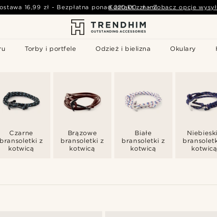
ostawa
16,99 zł
-
Bezpłatna ponad
Kontakt z nami
220,00 zł
-
Zobacz opcje wysył
ru
Torby i portfele
Odzież i bielizna
Okulary
Czarne
Brązowe
Białe
Niebiesk
bransoletki z
bransoletki z
bransoletki z
bransoletk
kotwicą
kotwicą
kotwicą
kotwic
W