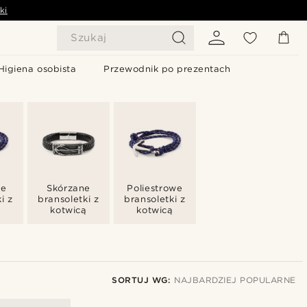
ki
Szukaj
Higiena osobista
Przewodnik po prezentach
ie
Skórzane
Poliestrowe
i z
bransoletki z
bransoletki z
ą
kotwicą
kotwicą
SORTUJ WG:
NAJBARDZIEJ POPULARNE