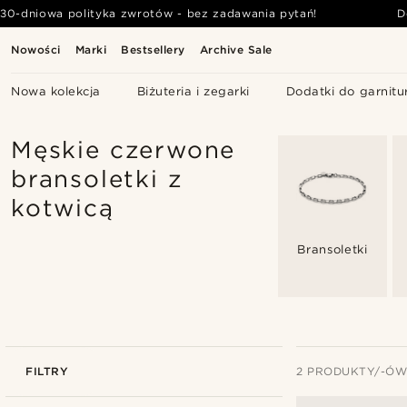
30-dniowa polityka zwrotów - bez zadawania pytań!
D
Nowości
Marki
Bestsellery
Archive Sale
Nowa kolekcja
Biżuteria i zegarki
Dodatki do garnitu
Męskie czerwone
bransoletki z
kotwicą
Bransoletki
FILTRY
2 PRODUKTY/-Ó