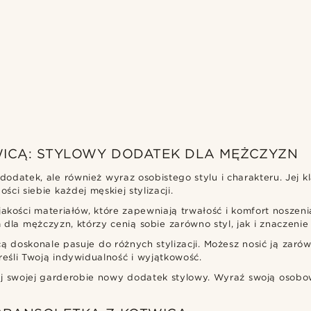
ICĄ: STYLOWY DODATEK DLA MĘŻCZYZN
dodatek, ale również wyraz osobistego stylu i charakteru. Jej
i siebie każdej męskiej stylizacji.
kości materiałów, które zapewniają trwałość i komfort noszenia. 
 dla mężczyzn, którzy cenią sobie zarówno styl, jak i znaczen
cą doskonale pasuje do różnych stylizacji. Możesz nosić ją zaró
kreśli Twoją indywidualność i wyjątkowość.
j swojej garderobie nowy dodatek stylowy. Wyraź swoją osobow