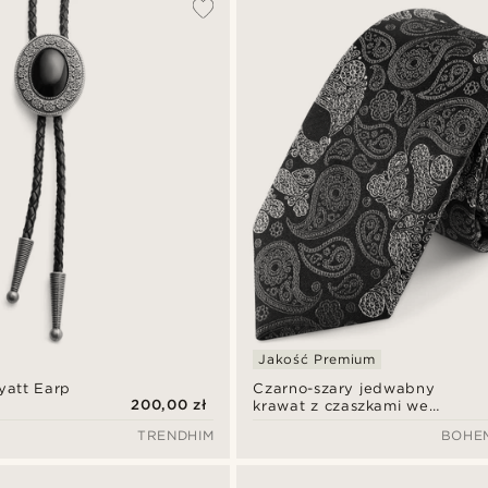
Jakość Premium
yatt Earp
Czarno-szary jedwabny
200,00 zł
krawat z czaszkami we
wzór paisley | 6 cm
TRENDHIM
BOHE