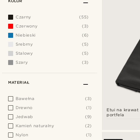
KOLOR
Czarny
(55)
Czerwony
(3)
Niebieski
(6)
Srebrny
(5)
Stalowy
(5)
Szary
(3)
MATERIAŁ
Bawełna
(3)
Drewno
(1)
Etui na krawat
portfela
Jedwab
(9)
Kamień naturalny
(2)
Nylon
(1)