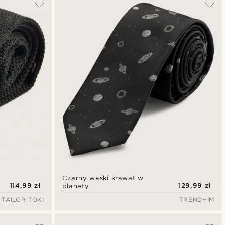
Czarny wąski krawat w
114,99 zł
129,99 zł
planety
TAILOR TOKI
TRENDHIM