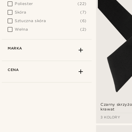
Poliester
(22)
Skóra
(7)
Sztuczna skóra
(6)
Wełna
(2)
MARKA
CENA
Czarny skrzyż
krawat
3 KOLORY