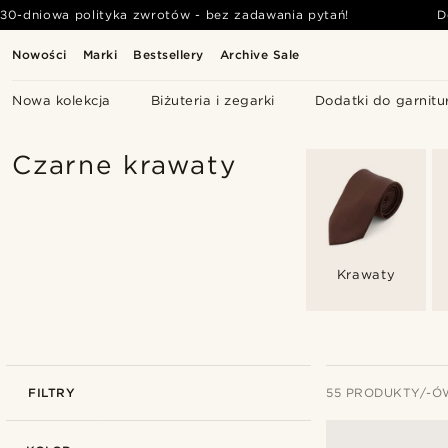
30-dniowa polityka zwrotów - bez zadawania pytań!
D
Nowości
Marki
Bestsellery
Archive Sale
Nowa kolekcja
Biżuteria i zegarki
Dodatki do garnitu
Czarne krawaty
Krawaty
FILTRY
55 PRODUKTY/-Ó