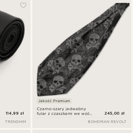
Jakość Premium
Czarno-szary jedwabny
114,99 zł
245,00 zł
fular z czaszkami we wzór
paisley
TRENDHIM
BOHEMIAN REVOLT