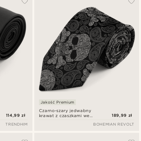
Najnowsze
Najniższa cena
Najwyższa cena
Jakość Premium
Czarno-szary jedwabny
114,99 zł
189,99 zł
krawat z czaszkami we
wzór paisley | 8 cm
TRENDHIM
BOHEMIAN REVOLT