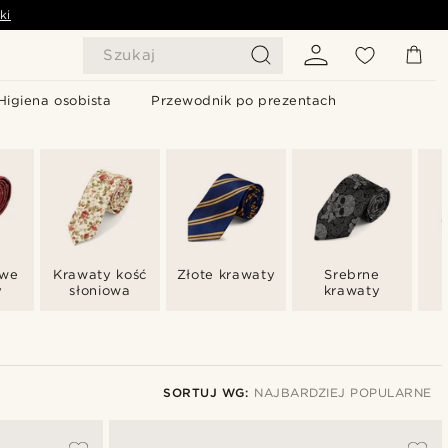
ki
Szukaj
Higiena osobista
Przewodnik po prezentach
owe
Krawaty kość
Złote krawaty
Srebrne
y
słoniowa
krawaty
SORTUJ WG:
NAJBARDZIEJ POPULARNE
Najbardziej popularne