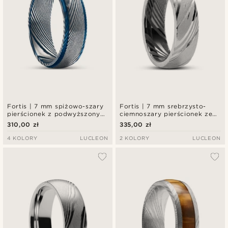
Fortis | 7 mm spiżowo-szary
Fortis | 7 mm srebrzysto-
pierścionek z podwyższonym
ciemnoszary pierścionek ze
profilem ze srebrzystej stali
stali damasceńskiej
310,00 zł
335,00 zł
damasceńskiej z niebieskimi
krawędziami
4 KOLORY
LUCLEON
2 KOLORY
LUCLEON