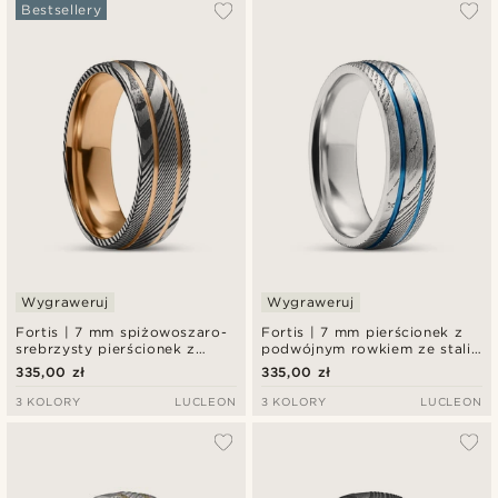
Najbardziej popularne
Bestsellery
Najnowsze
Najniższa cena
Najwyższa cena
Wygraweruj
Wygraweruj
Fortis | 7 mm spiżowoszaro-
Fortis | 7 mm pierścionek z
srebrzysty pierścionek z
podwójnym rowkiem ze stali
podwójnym rowkiem ze stali
damasceńskiej i niebieskiego
335,00 zł
335,00 zł
damasceńskiej i różowo-
tytanu
złotego tytanu
3 KOLORY
LUCLEON
3 KOLORY
LUCLEON