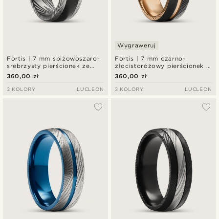
Wygraweruj
Fortis | 7 mm spiżowoszaro-
Fortis | 7 mm czarno-
srebrzysty pierścionek ze
złocistoróżowy pierścionek z
stali damasceńskiej z
podwójnym rowkiem ze stali
360,00 zł
360,00 zł
inkrustacją z czarnego
damasceńskiej i tytanu
onyksu
3 KOLORY
LUCLEON
3 KOLORY
LUCLEON