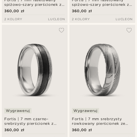
spiżowo-szary pierścionek ze
spiżowo-szary pierścionek ze
stali damasceńskiej z
stali damasceńskiej z
360,00 zł
360,00 zł
niebieskim tytanem
różowo-złocistym tytanem
2 KOLORY
LUCLEON
2 KOLORY
LUCLEON
Wygraweruj
Wygraweruj
Fortis | 7 mm czarno-
Fortis | 7 mm srebrzysty
srebrzysty pierścionek z
rowkowany pierścionek ze
podwójnym rowkiem ze stali
stali damasceńskiej i tytanu
360,00 zł
360,00 zł
damasceńskiej i tytanu