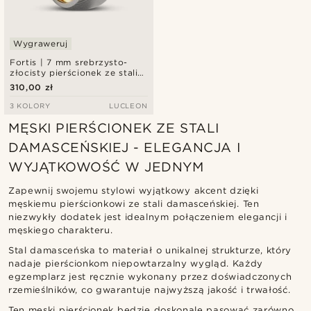
Wygraweruj
Fortis | 7 mm srebrzysto-
złocisty pierścionek ze stali
damasceńskiej
310,00 zł
3 KOLORY
LUCLEON
MĘSKI PIERŚCIONEK ZE STALI
DAMASCEŃSKIEJ - ELEGANCJA I
WYJĄTKOWOŚĆ W JEDNYM
Zapewnij swojemu stylowi wyjątkowy akcent dzięki
męskiemu pierścionkowi ze stali damasceńskiej. Ten
niezwykły dodatek jest idealnym połączeniem elegancji i
męskiego charakteru.
Stal damasceńska to materiał o unikalnej strukturze, który
nadaje pierścionkom niepowtarzalny wygląd. Każdy
egzemplarz jest ręcznie wykonany przez doświadczonych
rzemieślników, co gwarantuje najwyższą jakość i trwałość.
Ten męski pierścionek będzie doskonale pasować zarówno