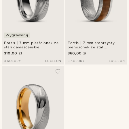
Wygraweruj
Fortis | 7 mm pierścionek ze
Fortis | 7 mm srebrzysty
stali damasceńskiej
pierścionek ze stali
damasceńskiej z inkrustacją z
310,00 zł
360,00 zł
tygrysiego oka
3 KOLORY
LUCLEON
3 KOLORY
LUCLEON