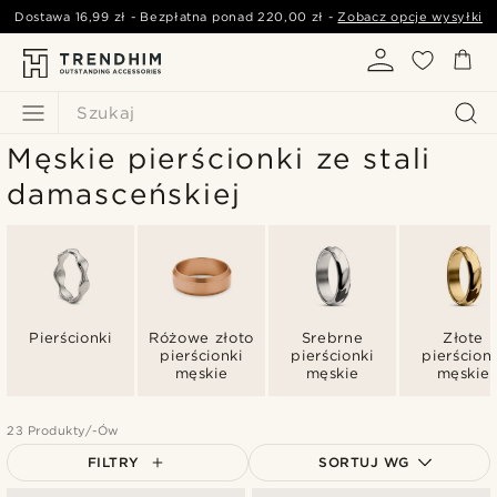
Dostawa
16,99 zł
- Bezpłatna ponad
220,00 zł
-
Zobacz opcje wysyłki
Szukaj
Męskie pierścionki ze stali
damasceńskiej
Pierścionki
Różowe złoto
Srebrne
Złote
pierścionki
pierścionki
pierścionk
męskie
męskie
męskie
23 Produkty/-Ów
FILTRY
SORTUJ WG