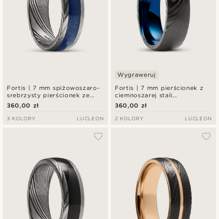
Wygraweruj
Fortis | 7 mm spiżowoszaro-
Fortis | 7 mm pierścionek z
srebrzysty pierścionek ze
ciemnoszarej stali
stali damasceńskiej z
damasceńskiej i niebieskiego
360,00 zł
360,00 zł
inkrustacją z lapis lazuli
tytanu
3 KOLORY
LUCLEON
2 KOLORY
LUCLEON