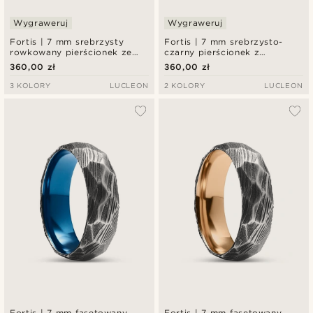
Wygraweruj
Wygraweruj
Fortis | 7 mm srebrzysty
Fortis | 7 mm srebrzysto-
rowkowany pierścionek ze
czarny pierścionek z
stali damasceńskiej i
podwójnym rowkiem ze stali
360,00 zł
360,00 zł
niebieskiego tytanu
damasceńskiej i tytanu
3 KOLORY
LUCLEON
2 KOLORY
LUCLEON
Fortis | 7 mm fasetowany
Fortis | 7 mm fasetowany