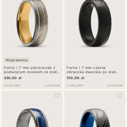
Wygraweruj
Fortis | 7 mm pierścionek z
Fortis | 7 mm czarna
podwójnym rowkiem ze stali
obrączka dworska ze stali
damasceńskiej i złocistego
damasceńskiej
335,00 zł
310,00 zł
tytanu
3 KOLORY
LUCLEON
4 KOLORY
LUCLEON