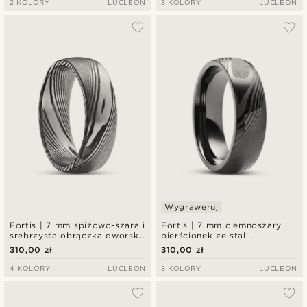
2 KOLORY
LUCLEON
3 KOLORY
LUCLEON
Wygraweruj
Fortis | 7 mm spiżowo-szara i
Fortis | 7 mm ciemnoszary
srebrzysta obrączka dworska
pierścionek ze stali
ze stali damasceńskiej
damasceńskiej
310,00 zł
310,00 zł
4 KOLORY
LUCLEON
3 KOLORY
LUCLEON