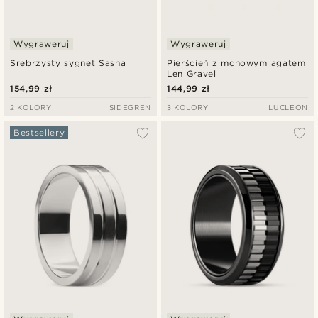
Wygraweruj
Wygraweruj
Srebrzysty sygnet Sasha
Pierścień z mchowym agatem
Len Gravel
154,99 zł
144,99 zł
2 KOLORY
SIDEGREN
3 KOLORY
LUCLEON
Bestsellery