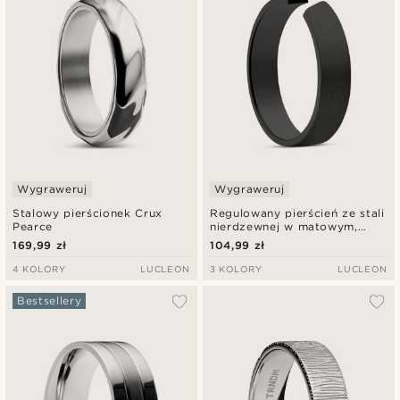
Wygraweruj
Wygraweruj
Stalowy pierścionek Crux
Regulowany pierścień ze stali
Pearce
nierdzewnej w matowym,
czarnym odcieniu o
169,99 zł
104,99 zł
szerokości 5 mm
4 KOLORY
LUCLEON
3 KOLORY
LUCLEON
Bestsellery