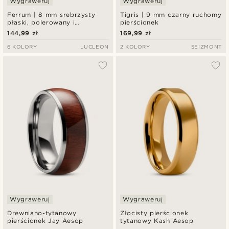
Wygraweruj
Wygraweruj
Ferrum | 8 mm srebrzysty
Tigris | 9 mm czarny ruchomy
płaski, polerowany i
pierścionek
szczotkowany pierścionek ze
144,99 zł
169,99 zł
stali nierdzewnej z
podwójnym rowkiem
6 KOLORY
LUCLEON
2 KOLORY
SEIZMONT
Wygraweruj
Wygraweruj
Drewniano-tytanowy
Złocisty pierścionek
pierścionek Jay Aesop
tytanowy Kash Aesop