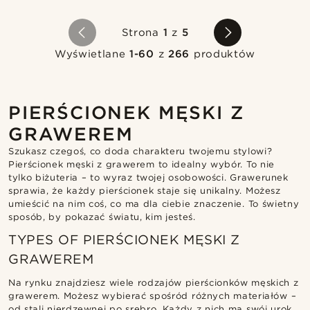
Strona
1
z
5
Wyświetlane
1-60
z
266
produktów
PIERŚCIONEK MĘSKI Z
GRAWEREM
Szukasz czegoś, co doda charakteru twojemu stylowi?
Pierścionek męski z grawerem to idealny wybór. To nie
tylko biżuteria – to wyraz twojej osobowości. Grawerunek
sprawia, że każdy pierścionek staje się unikalny. Możesz
umieścić na nim coś, co ma dla ciebie znaczenie. To świetny
sposób, by pokazać światu, kim jesteś.
TYPES OF PIERŚCIONEK MĘSKI Z
GRAWEREM
Na rynku znajdziesz wiele rodzajów pierścionków męskich z
grawerem. Możesz wybierać spośród różnych materiałów –
od stali nierdzewnej po srebro. Każdy z nich ma swój urok.