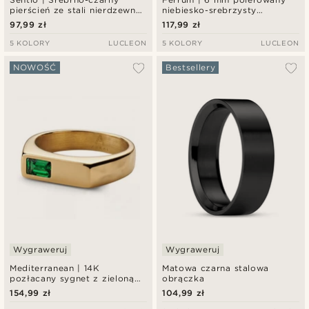
pierścień ze stali nierdzewnej
niebiesko-srebrzysty
ze splotem typu pancerka
pierścionek z podwyższonym
97,99 zł
117,99 zł
profilem ze stali nierdzewnej
5 KOLORY
LUCLEON
5 KOLORY
LUCLEON
NOWOŚĆ
Bestsellery
Wygraweruj
Wygraweruj
Mediterranean | 14K
Matowa czarna stalowa
pozłacany sygnet z zieloną
obrączka
cyrkonią
154,99 zł
104,99 zł