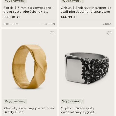
Wygraweruj
Wygraweruj
Fortis | 7 mm spiżowoszaro-
Orisun | Srebrzysty sygnet ze
srebrzysty pierścionek z
stali nierdzewnej z apatytem
podwójnym rowkiem ze stali
335,00 zł
144,99 zł
damasceńskiej i różowo-
złotego tytanu
3 KOLORY
LUCLEON
ARKAI
Wygraweruj
Wygraweruj
Złocisty skręcony pierścionek
Orphic | Srebrzysty
Brody Evan
kwadratowy sygnet
wulkaniczny ze stali