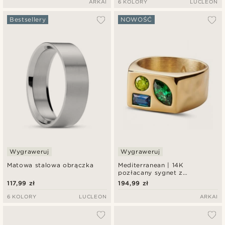
ARKAI
6 KOLORY
LUCLEON
Bestsellery
NOWOŚĆ
Wygraweruj
Wygraweruj
Matowa stalowa obrączka
Mediterranean | 14K
pozłacany sygnet z
wielobarwnymi cyrkoniami
117,99 zł
194,99 zł
6 KOLORY
LUCLEON
ARKAI