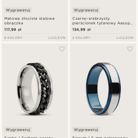
Wygraweruj
Wygraweruj
Matowa złocista stalowa
Czarno-srebrzysty
obrączka
pierścionek tytanowy Aesop
Keith
117,99 zł
154,99 zł
6 KOLORY
LUCLEON
2 KOLORY
LUCLEON
Wygraweruj
Wygraweruj
Sentio | Srebrno-czarny
Ferrum | 6 mm polerowany