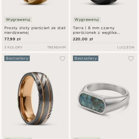
Wygraweruj
Wygraweruj
Prosty złoty pierścień ze stali
Terra | 8 mm czarny
nierdzewnej
pierścionek z węglika
wolframu ze ściętymi
77,99 zł
220,00 zł
krawędziami
3 KOLORY
TRENDHIM
LUCLEON
Bestsellery
Bestsellery