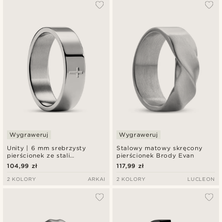
Najbardziej popularne
Najnowsze
Najniższa cena
Najwyższa cena
Wygraweruj
Wygraweruj
Unity | 6 mm srebrzysty
Stalowy matowy skręcony
pierścionek ze stali
pierścionek Brody Evan
nierdzewnej z krzyżykiem
104,99 zł
117,99 zł
2 KOLORY
ARKAI
2 KOLORY
LUCLEON