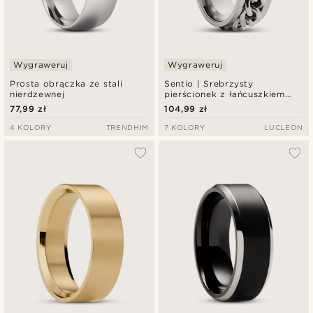
Wygraweruj
Wygraweruj
Prosta obrączka ze stali
Sentio | Srebrzysty
nierdzewnej
pierścionek z łańcuszkiem
krawężnikowym ze stali
77,99 zł
104,99 zł
nierdzewnej
4 KOLORY
TRENDHIM
7 KOLORY
LUCLEON