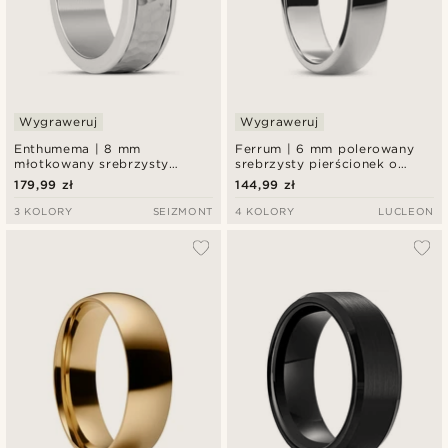
Wygraweruj
Wygraweruj
Enthumema | 8 mm
Ferrum | 6 mm polerowany
młotkowany srebrzysty
srebrzysty pierścionek o
pierścionek antystresowy
kształcie D ze stali
179,99 zł
144,99 zł
fidget ze stali nierdzewnej
nierdzewnej
3 KOLORY
SEIZMONT
4 KOLORY
LUCLEON