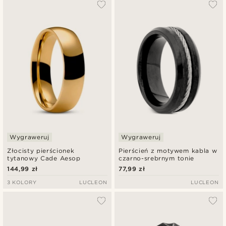
Wygraweruj
Wygraweruj
Złocisty pierścionek
Pierścień z motywem kabla w
tytanowy Cade Aesop
czarno-srebrnym tonie
144,99 zł
77,99 zł
3 KOLORY
LUCLEON
LUCLEON