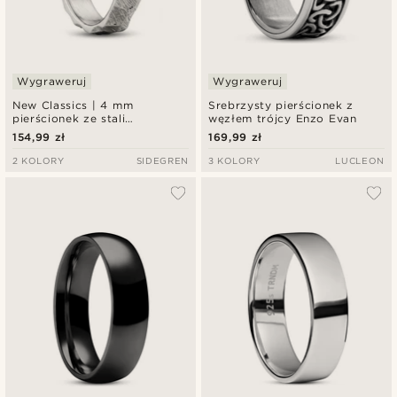
Wygraweruj
Wygraweruj
New Classics | 4 mm
Srebrzysty pierścionek z
pierścionek ze stali
węzłem trójcy Enzo Evan
nierdzewnej z rustykalnym
154,99 zł
169,99 zł
wykończeniem w srebrnym
kolorze
2 KOLORY
SIDEGREN
3 KOLORY
LUCLEON