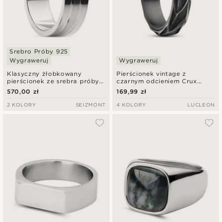
Srebro Próby 925
Wygraweruj
Wygraweruj
Klasyczny żłobkowany
Pierścionek vintage z
pierścionek ze srebra próby
czarnym odcieniem Crux
925 i polerowanej stali
Pearce
570,00 zł
169,99 zł
nierdzewnej
2 KOLORY
SEIZMONT
4 KOLORY
LUCLEON