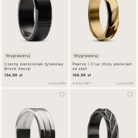
Wygraweruj
Wygraweruj
Czarny pierścionek tytanowy
Pearce | Crux złoty pierścień
Brock Aesop
ze stali
154,99 zł
169,99 zł
LUCLEON
4 KOLORY
LUCLEON