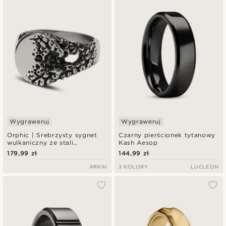
Wygraweruj
Wygraweruj
Orphic | Srebrzysty sygnet
Czarny pierścionek tytanowy
wulkaniczny ze stali
Kash Aesop
nierdzewnej i z czarną
179,99 zł
144,99 zł
cyrkonią
ARKAI
3 KOLORY
LUCLEON