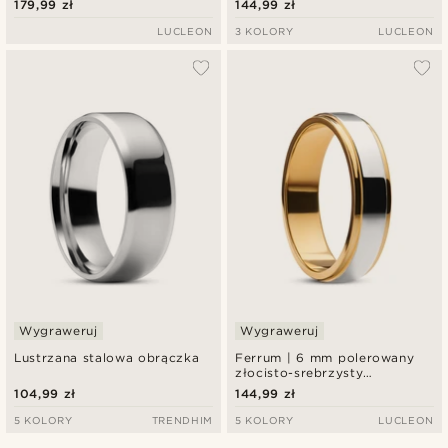
179,99 zł
144,99 zł
LUCLEON
3 KOLORY
LUCLEON
Wygraweruj
Wygraweruj
Lustrzana stalowa obrączka
Ferrum | 6 mm polerowany
złocisto-srebrzysty
pierścionek z podwyższonym
104,99 zł
144,99 zł
profilem ze stali nierdzewnej
5 KOLORY
TRENDHIM
5 KOLORY
LUCLEON