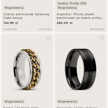
Srebro Próby 925
Wygraweruj
Wygraweruj
Czarny pierścionek tytanowy
Argentia | Prosty płaski
Cade Aesop
pierścionek ze srebra próby
925
144,99 zł
260,00 zł
3 KOLORY
LUCLEON
SEIZMONT
Wygraweruj
Wygraweruj
Sentio | Srebrno-złoty
Klasyczny czarny stalowy