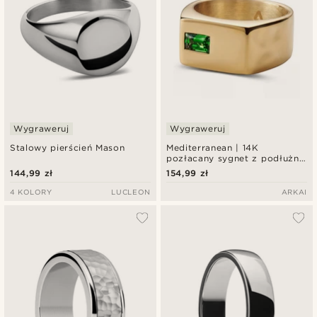
Wygraweruj
Wygraweruj
Stalowy pierścień Mason
Mediterranean | 14K
pozłacany sygnet z podłużną
szmaragdowo-zieloną
144,99 zł
154,99 zł
cyrkonią
4 KOLORY
LUCLEON
ARKAI