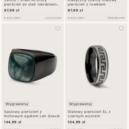
pierścień ze stali nierdzewnej
pierścień z rowkiem
ze splotem typu pancerka
97,99 zł
97,99 zł
5 KOLORY
LUCLEON
3 KOLORY
TRENDHIM
Wygraweruj
Wygraweruj
Spiżowy pierścień z
Stalowy pierścień SL z
mchowym agatem Len Gravel
czarnym wzorem
144,99 zł
104,99 zł