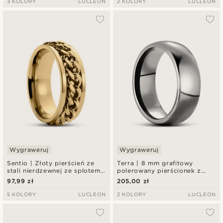
3 KOLORY
LUCLEON
2 KOLORY
LUCLEON
Wygraweruj
Wygraweruj
Sentio | Złoty pierścień ze
Terra | 8 mm grafitowy
stali nierdzewnej ze splotem
polerowany pierścionek z
typu pancerka
węglika wolframu
97,99 zł
205,00 zł
5 KOLORY
LUCLEON
2 KOLORY
LUCLEON