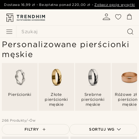
Dostawa
16,99 zł
- Bezpłatna ponad
220,00 zł
-
Zobacz opcje wysyłki
Szukaj
Personalizowane pierścionki
męskie
Pierścionki
Złote
Srebrne
Różowe zł
pierścionki
pierścionki
pierścionk
męskie
męskie
męskie
266 Produkty/-Ów
FILTRY
SORTUJ WG