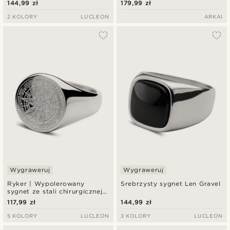
144,99 zł
179,99 zł
nierdzewnej i z czarną
cyrkonią
2 KOLORY
LUCLEON
ARKAI
Wygraweruj
Wygraweruj
Ryker | Wypolerowany
Srebrzysty sygnet Len Gravel
sygnet ze stali chirurgicznej z
motywem kompasu
117,99 zł
144,99 zł
5 KOLORY
LUCLEON
3 KOLORY
LUCLEON