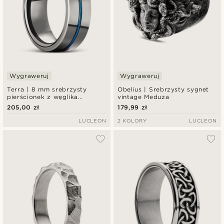
Wygraweruj
Wygraweruj
Terra | 8 mm srebrzysty
Obelius | Srebrzysty sygnet
pierścionek z węglika
vintage Meduza
wolframu z niebieskim
205,00 zł
179,99 zł
rowkiem
LUCLEON
2 KOLORY
LUCLEON