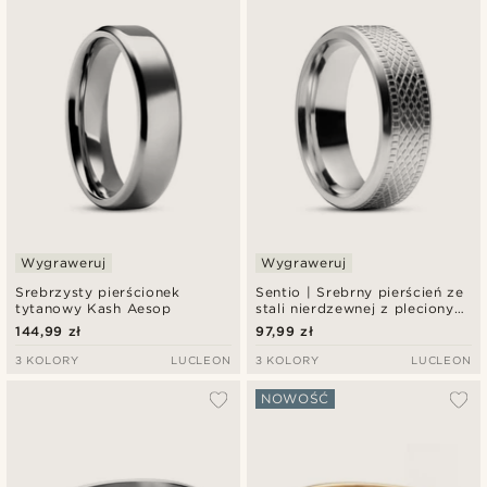
Wygraweruj
Wygraweruj
Srebrzysty pierścionek
Sentio | Srebrny pierścień ze
tytanowy Kash Aesop
stali nierdzewnej z plecionym
wzorem
144,99 zł
97,99 zł
3 KOLORY
LUCLEON
3 KOLORY
LUCLEON
NOWOŚĆ