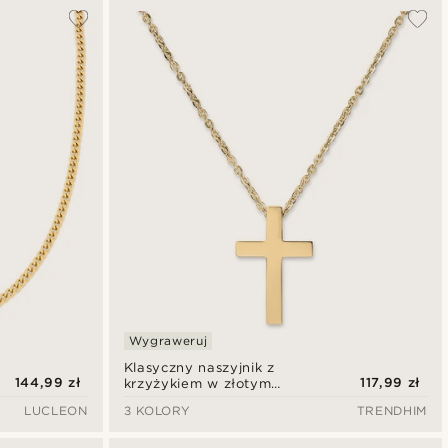
Najbardziej popularne
Najnowsze
Najniższa cena
Najwyższa cena
Wygraweruj
Klasyczny naszyjnik z
144,99 zł
117,99 zł
krzyżykiem w złotym
odcieniu
LUCLEON
3 KOLORY
TRENDHIM