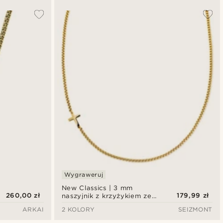
Wygraweruj
New Classics | 3 mm
260,00 zł
179,99 zł
naszyjnik z krzyżykiem ze
stali nierdzewnej w złotym
ARKAI
2 KOLORY
SEIZMONT
kolorze