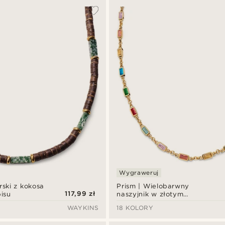
Wygraweruj
rski z kokosa
Prism | Wielobarwny
117,99 zł
pisu
naszyjnik w złotym
odcieniu z kryształowego
WAYKINS
18 KOLORY
szkła