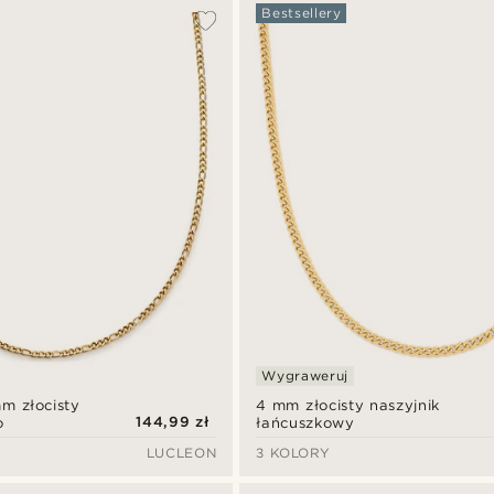
Bestsellery
Wygraweruj
mm złocisty
4 mm złocisty naszyjnik
144,99 zł
o
łańcuszkowy
LUCLEON
3 KOLORY