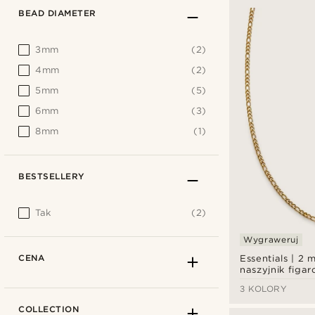
BEAD DIAMETER
3mm
(2)
4mm
(2)
5mm
(5)
6mm
(3)
8mm
(1)
BESTSELLERY
Tak
(2)
Wygraweruj
CENA
Essentials | 2 
naszyjnik figar
3 KOLORY
COLLECTION