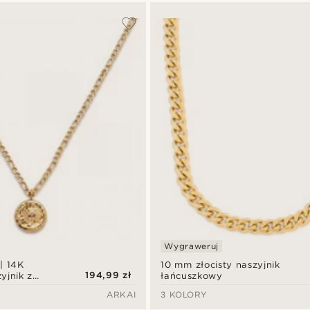
Wygraweruj
| 14K
10 mm złocisty naszyjnik
194,99 zł
yjnik z
łańcuszkowy
kształcie
ARKAI
3 KOLORY
 białymi