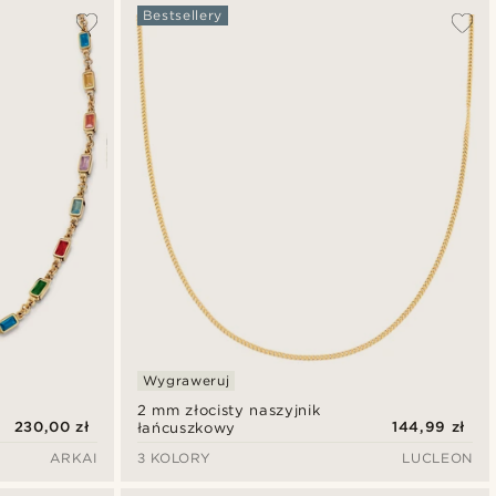
Bestsellery
Wygraweruj
2 mm złocisty naszyjnik
230,00 zł
144,99 zł
łańcuszkowy
ARKAI
3 KOLORY
LUCLEON