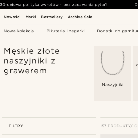
30-dniowa polityka zwrotów - bez zadawania pytań!
D
Nowości
Marki
Bestsellery
Archive Sale
Nowa kolekcja
Biżuteria i zegarki
Dodatki do garnitu
Męskie złote
naszyjniki z
grawerem
Naszyjniki
FILTRY
157 PRODUKTY/-