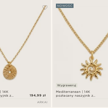
NOWOŚĆ
Wygraweruj
| 14K
Mediterranean | 14K
194,99 zł
yjnik z
pozłacany naszyjnik z
awieszkami
zawieszką w kształcie
ARKAI
ńca i
spiralnego słońca