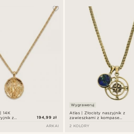
Wygraweruj
| 14K
Atlas | Złocisty naszyjnik z
194,99 zł
yjnik z
zawieszkami z kompasem
donna
i azurmalachitem
ARKAI
2 KOLORY