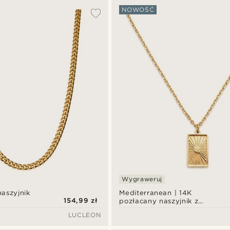
NOWOŚĆ
Wygraweruj
naszyjnik
Mediterranean | 14K
154,99 zł
pozłacany naszyjnik z
zawieszką Oculus
LUCLEON