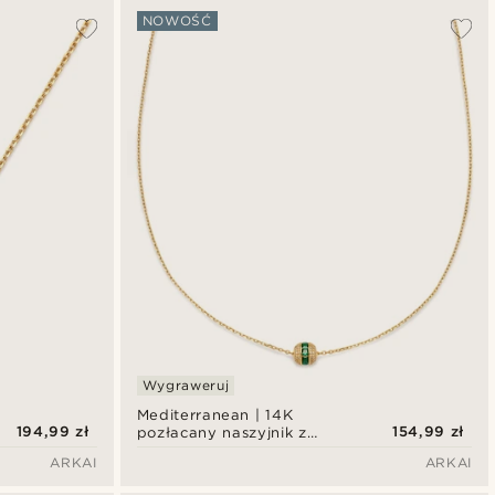
NOWOŚĆ
Wygraweruj
Mediterranean | 14K
194,99 zł
154,99 zł
pozłacany naszyjnik z
walcowatą zawieszką pavé
ARKAI
ARKAI
z zielonymi cyrkoniami