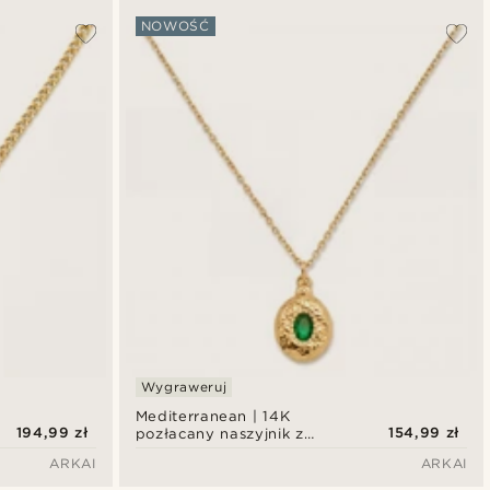
NOWOŚĆ
Wygraweruj
Mediterranean | 14K
194,99 zł
154,99 zł
pozłacany naszyjnik z
owalnym medalionem i
ARKAI
ARKAI
zieloną cyrkonią