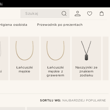
ki
Szukaj
Higiena osobista
Przewodnik po prezentach
e
Łańcuszki
Łańcuszki
Naszyjniki ze
ki
męskie
męskie z
znakiem
grawerem
zodiaku
SORTUJ WG:
NAJBARDZIEJ POPULARNE