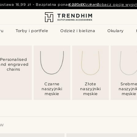
ostawa
16,99 zł
-
Bezpłatna ponad
Kontakt z nami
220,00 zł
-
Zobacz opcje wysył
ru
Torby i portfele
Odzież i bielizna
Okulary
Personalised
and engraved
chains
Czarne
Złote
Srebrn
naszyjniki
naszyjniki
naszyjni
męskie
męskie
męskie
ÓW