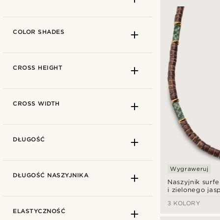
COLOR SHADES
CROSS HEIGHT
CROSS WIDTH
DŁUGOŚĆ
zł
zł
Wygraweruj
Ace
(2)
DŁUGOŚĆ NASZYJNIKA
Naszyjnik surfe
Amager
(8)
i zielonego jas
Atlas
(5)
3 KOLORY
Błękitny
(3)
ELASTYCZNOŚĆ
Egan
(3)