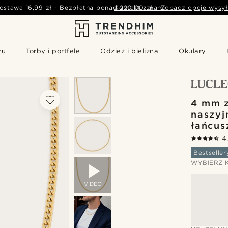
ostawa
16,99 zł
-
Bezpłatna ponad
Kontakt z nami
220,00 zł
-
Zobacz opcje wysył
ru
Torby i portfele
Odzież i bielizna
Okulary
4 mm z
naszyj
łańcu
4
Bestseller
WYBIERZ 
VIDEO