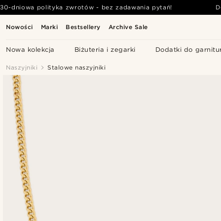
30-dniowa polityka zwrotów - bez zadawania pytań!
D
Nowości
Marki
Bestsellery
Archive Sale
Nowa kolekcja
Biżuteria i zegarki
Dodatki do garnitu
Naszyjniki
Stalowe naszyjniki