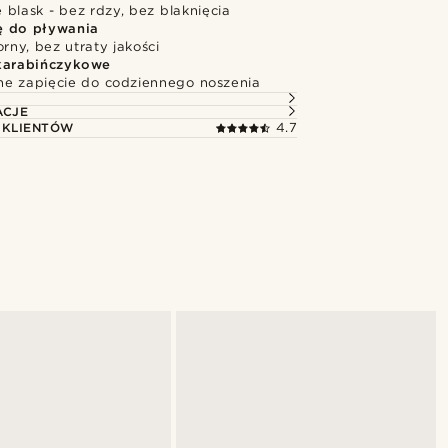
blask - bez rdzy, bez blaknięcia
ę do pływania
ny, bez utraty jakości
karabińczykowe
e zapięcie do codziennego noszenia
ACJE
 KLIENTÓW
4.7