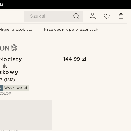
ki
Szukaj
Higiena osobista
Przewodnik po prezentach
łocisty
144,99 zł
nik
szkowy
.7
(1813)
y
Wygraweruj
KOLOR