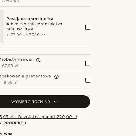
J WYGLĄD
Pasująca bransoletka
4 mm złocista bransoletka
łańcuszkowa
+
77,99 zł
70,19 zł
Z
Osobisty grawer
+
67,99 zł
Opakowanie prezentowe
+
19,99 zł
WYBIERZ ROZMIAR
6,99 zł - Bezpłatna ponad 220,00 zł
Y PRODUKTU
dzewna