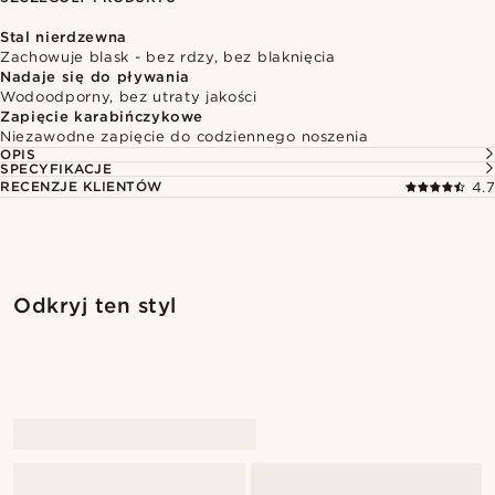
Stal nierdzewna
Zachowuje blask - bez rdzy, bez blaknięcia
Nadaje się do pływania
Wodoodporny, bez utraty jakości
Zapięcie karabińczykowe
Niezawodne zapięcie do codziennego noszenia
OPIS
SPECYFIKACJE
RECENZJE KLIENTÓW
4.7
Kup ten styl
Kup 
Odkryj ten styl
@juliusgod
@juliusgod