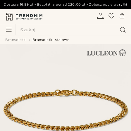
Dostawa
16,99 zł
- Bezpłatna ponad
220,00 zł
-
Zobacz opcje wysyłki
Szukaj
Bransoletki
Bransoletki stalowe