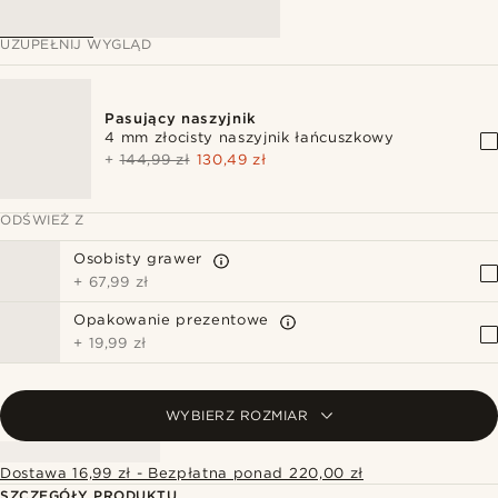
UZUPEŁNIJ WYGLĄD
Pasujący naszyjnik
4 mm złocisty naszyjnik łańcuszkowy
+
144,99 zł
130,49 zł
ODŚWIEŻ Z
Osobisty grawer
+
67,99 zł
Opakowanie prezentowe
+
19,99 zł
WYBIERZ ROZMIAR
Dostawa 16,99 zł - Bezpłatna ponad 220,00 zł
SZCZEGÓŁY PRODUKTU