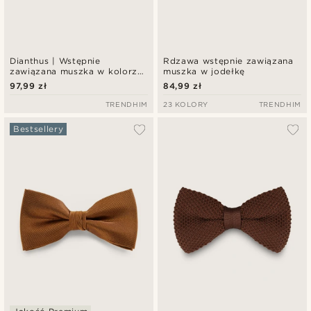
Dianthus | Wstępnie
Rdzawa wstępnie zawiązana
zawiązana muszka w kolorze
muszka w jodełkę
spalonej pomarańczy i
97,99 zł
84,99 zł
turkusowym w kwiaty
TRENDHIM
23 KOLORY
TRENDHIM
Bestsellery