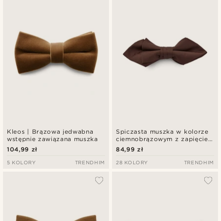
Kleos | Brązowa jedwabna
Spiczasta muszka w kolorze
wstępnie zawiązana muszka
ciemnobrązowym z zapięciem
Basic
104,99 zł
84,99 zł
5 KOLORY
TRENDHIM
28 KOLORY
TRENDHIM