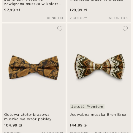
zawiązana muszka w kolorze
spalonej czerwieni i
97,99 zł
129,99 zł
niebieskim w kwiaty
TRENDHIM
2 KOLORY
TAILOR TOKI
Jakość Premium
Gotowa złoto-brązowa
Jedwabna muszka Bren Brux
muszka we wzór paisley
104,99 zł
144,99 zł