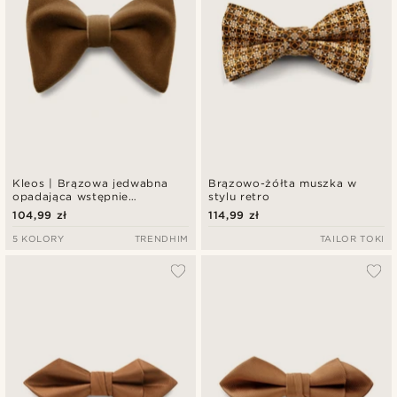
Kleos | Brązowa jedwabna
Brązowo-żółta muszka w
opadająca wstępnie
stylu retro
zawiązana muszka
104,99 zł
114,99 zł
5 KOLORY
TRENDHIM
TAILOR TOKI