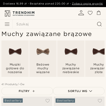
Dostawa
16,99 zł
- Bezpłatna ponad
220,00 zł
-
Zobacz opcje wysyłki
Szukaj
Muchy zawiązane brązowe
Muszki
Beżowe
Muchy
Muchy
gotowe do
muchy
zawiązane
zawiązan
noszenia
wiązane
niebieskie
złote
41 Produkty/-Ów
FILTRY
SORTUJ WG
Najbardziej popularne
Bestsellery
Bestsellery