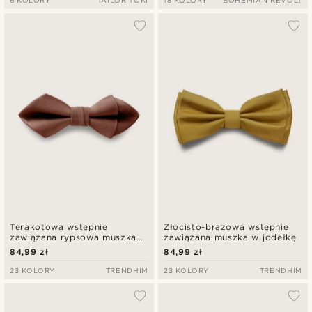
6 KOLORY
TAILOR TOKI
18 KOLORY
BOHEMIAN REVOLT
Terakotowa wstępnie
Złocisto-brązowa wstępnie
zawiązana rypsowa muszka
zawiązana muszka w jodełkę
spiczasta
84,99 zł
84,99 zł
23 KOLORY
TRENDHIM
23 KOLORY
TRENDHIM