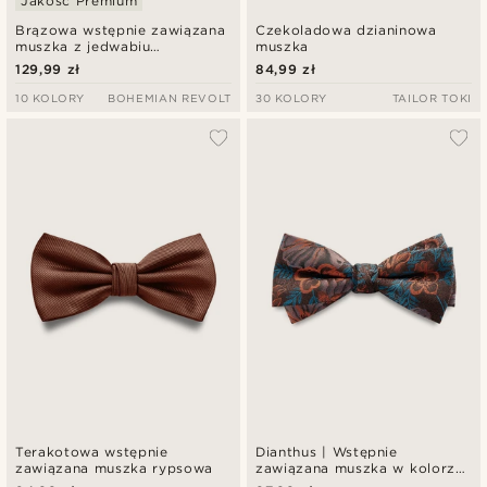
Jakość Premium
Brązowa wstępnie zawiązana
Czekoladowa dzianinowa
muszka z jedwabiu
muszka
diagonalnego
129,99 zł
84,99 zł
10 KOLORY
BOHEMIAN REVOLT
30 KOLORY
TAILOR TOKI
Terakotowa wstępnie
Dianthus | Wstępnie
zawiązana muszka rypsowa
zawiązana muszka w kolorze
spalonej pomarańczy w