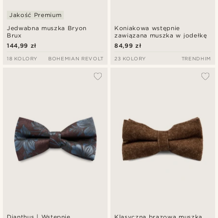
Jakość Premium
Jedwabna muszka Bryon
Koniakowa wstępnie
Brux
zawiązana muszka w jodełkę
144,99 zł
84,99 zł
18 KOLORY
BOHEMIAN REVOLT
23 KOLORY
TRENDHIM
Dianthus | Wstępnie
Klasyczna brązowa muszka