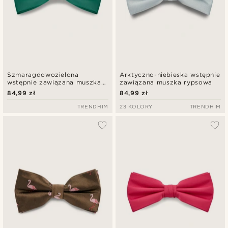
Szmaragdowozielona
Arktyczno-niebieska wstępnie
wstępnie zawiązana muszka
zawiązana muszka rypsowa
satynowa
84,99 zł
84,99 zł
TRENDHIM
23 KOLORY
TRENDHIM