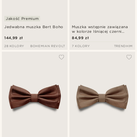
Jakość Premium
Jedwabna muszka Bert Boho
Muszka wstępnie zawiązana
w kolorze lśniącej czerni
Basic
144,99 zł
84,99 zł
28 KOLORY
BOHEMIAN REVOLT
7 KOLORY
TRENDHIM