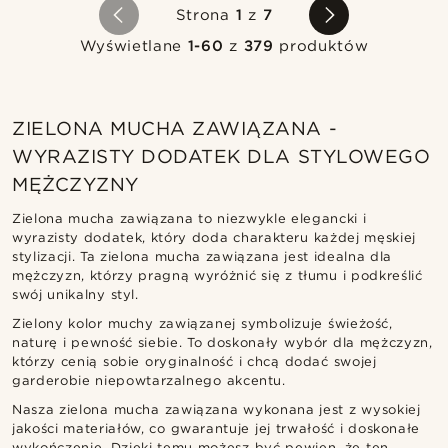
Strona
1
z
7
Wyświetlane
1-60
z
379
produktów
ZIELONA MUCHA ZAWIĄZANA -
WYRAZISTY DODATEK DLA STYLOWEGO
MĘŻCZYZNY
Zielona mucha zawiązana to niezwykle elegancki i
wyrazisty dodatek, który doda charakteru każdej męskiej
stylizacji. Ta zielona mucha zawiązana jest idealna dla
mężczyzn, którzy pragną wyróżnić się z tłumu i podkreślić
swój unikalny styl.
Zielony kolor muchy zawiązanej symbolizuje świeżość,
naturę i pewność siebie. To doskonały wybór dla mężczyzn,
którzy cenią sobie oryginalność i chcą dodać swojej
garderobie niepowtarzalnego akcentu.
Nasza zielona mucha zawiązana wykonana jest z wysokiej
jakości materiałów, co gwarantuje jej trwałość i doskonałe
wykończenie. Dzięki temu możesz być pewien, że ten