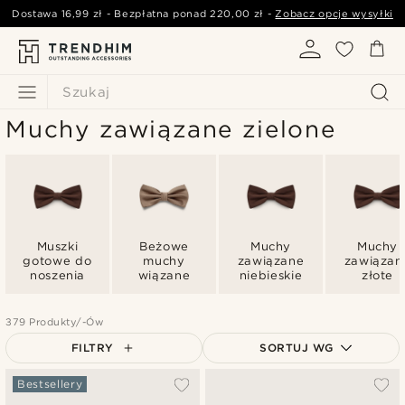
Dostawa
16,99 zł
- Bezpłatna ponad
220,00 zł
-
Zobacz opcje wysyłki
Szukaj
Muchy zawiązane zielone
Muszki
Beżowe
Muchy
Muchy
gotowe do
muchy
zawiązane
zawiązan
noszenia
wiązane
niebieskie
złote
379 Produkty/-Ów
FILTRY
SORTUJ WG
Najbardziej popularne
Bestsellery