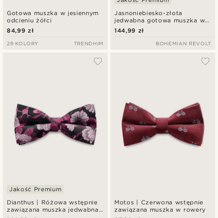
Gotowa muszka w jesiennym
Jasnoniebiesko-złota
odcieniu żółci
jedwabna gotowa muszka we
wzór paisley
84,99 zł
144,99 zł
29 KOLORY
TRENDHIM
BOHEMIAN REVOLT
Jakość Premium
Dianthus | Różowa wstępnie
Motos | Czerwona wstępnie
zawiązana muszka jedwabna
zawiązana muszka w rowery
w kwiaty