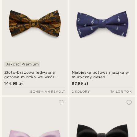
Jakość Premium
Złoto-brązowa jedwabna
Niebieska gotowa muszka w
gotowa muszka we wzór
muzyczny deseń
paisley
144,99 zł
97,99 zł
BOHEMIAN REVOLT
2 KOLORY
TAILOR TOKI