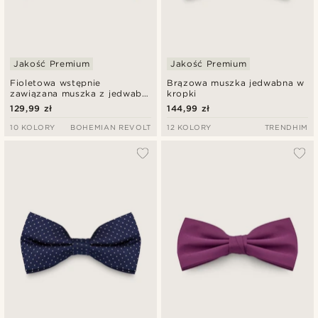
Jakość Premium
Jakość Premium
Fioletowa wstępnie
Brązowa muszka jedwabna w
zawiązana muszka z jedwabiu
kropki
diagonalnego
129,99 zł
144,99 zł
10 KOLORY
BOHEMIAN REVOLT
12 KOLORY
TRENDHIM