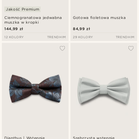
Jakość Premium
Ciemnogranatowa jedwabna
Gotowa fioletowa muszka
muszka w kropki
144,99 zł
84,99 zł
12 KOLORY
TRENDHIM
29 KOLORY
TRENDHIM
Dianthus | Wstępnie
Srebrzysta wstępnie