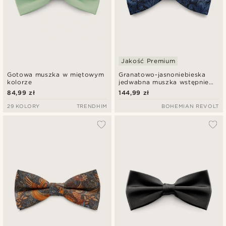
Jakość Premium
Gotowa muszka w miętowym
Granatowo-jasnoniebieska
kolorze
jedwabna muszka wstępnie
zawiązana we wzór paisley
84,99 zł
144,99 zł
29 KOLORY
TRENDHIM
BOHEMIAN REVOLT