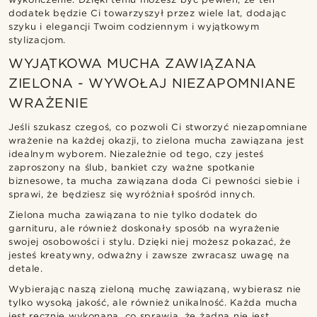
dodatek będzie Ci towarzyszył przez wiele lat, dodając
szyku i elegancji Twoim codziennym i wyjątkowym
stylizacjom.
WYJĄTKOWA MUCHA ZAWIĄZANA
ZIELONA - WYWOŁAJ NIEZAPOMNIANE
WRAŻENIE
Jeśli szukasz czegoś, co pozwoli Ci stworzyć niezapomniane
wrażenie na każdej okazji, to zielona mucha zawiązana jest
idealnym wyborem. Niezależnie od tego, czy jesteś
zaproszony na ślub, bankiet czy ważne spotkanie
biznesowe, ta mucha zawiązana doda Ci pewności siebie i
sprawi, że będziesz się wyróżniał spośród innych.
Zielona mucha zawiązana to nie tylko dodatek do
garnituru, ale również doskonały sposób na wyrażenie
swojej osobowości i stylu. Dzięki niej możesz pokazać, że
jesteś kreatywny, odważny i zawsze zwracasz uwagę na
detale.
Wybierając naszą zieloną muchę zawiązaną, wybierasz nie
tylko wysoką jakość, ale również unikalność. Każda mucha
jest ręcznie wykonana, co sprawia, że żadna nie jest