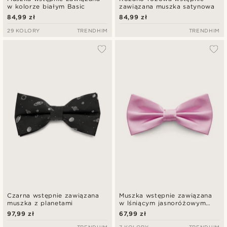
w kolorze białym Basic
zawiązana muszka satynowa
84,99 zł
84,99 zł
29 KOLORY
TRENDHIM
TRENDHIM
Czarna wstępnie zawiązana
Muszka wstępnie zawiązana
muszka z planetami
w lśniącym jasnoróżowym
kolorze Basic
97,99 zł
67,99 zł