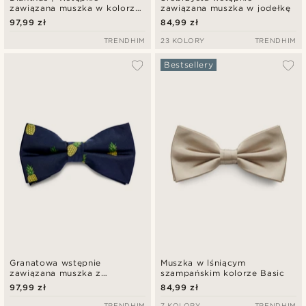
zawiązana muszka w kolorze
zawiązana muszka w jodełkę
spalonej czerwieni i
97,99 zł
84,99 zł
niebieskim w kwiaty
TRENDHIM
23 KOLORY
TRENDHIM
Bestsellery
Granatowa wstępnie
Muszka w lśniącym
zawiązana muszka z
szampańskim kolorze Basic
ananasami
97,99 zł
84,99 zł
TRENDHIM
7 KOLORY
TRENDHIM