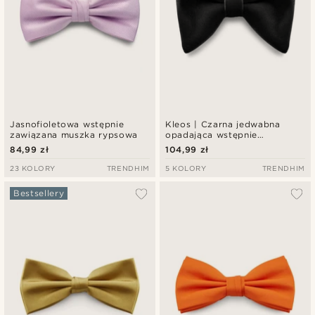
Jasnofioletowa wstępnie
Kleos | Czarna jedwabna
zawiązana muszka rypsowa
opadająca wstępnie
zawiązana muszka
84,99 zł
104,99 zł
23 KOLORY
TRENDHIM
5 KOLORY
TRENDHIM
Bestsellery