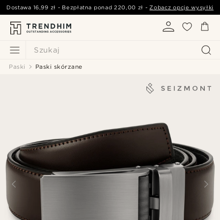
Dostawa
16,99 zł
- Bezpłatna ponad
220,00 zł
-
Zobacz opcje wysyłki
Szukaj
Paski
Paski skórzane