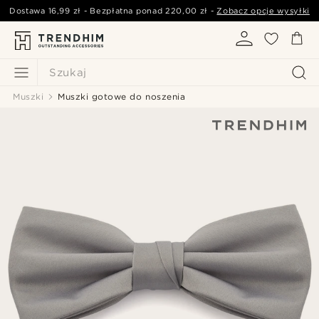
Dostawa
16,99 zł
- Bezpłatna ponad
220,00 zł
-
Zobacz opcje wysyłki
Szukaj
Muszki
Muszki gotowe do noszenia