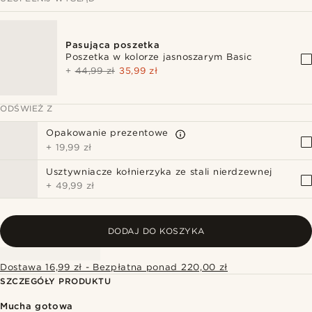
Pasująca poszetka
Poszetka w kolorze jasnoszarym Basic
+
44,99 zł
35,99 zł
ODŚWIEŻ Z
Opakowanie prezentowe
+
19,99 zł
Usztywniacze kołnierzyka ze stali nierdzewnej
+
49,99 zł
DODAJ DO KOSZYKA
Dostawa 16,99 zł - Bezpłatna ponad 220,00 zł
SZCZEGÓŁY PRODUKTU
Mucha gotowa