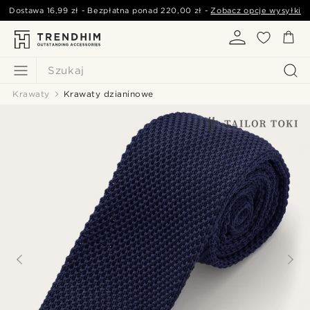
Dostawa
16,99 zł
- Bezpłatna ponad
220,00 zł
-
Zobacz opcje wysyłki
Szukaj
Krawaty
Krawaty dzianinowe