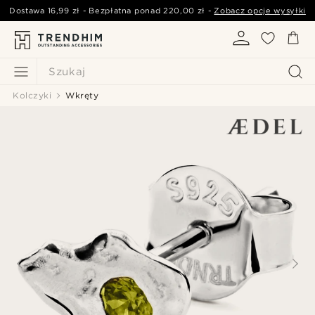
Dostawa
16,99 zł
- Bezpłatna ponad
220,00 zł
-
Zobacz opcje wysyłki
Szukaj
Kolczyki
Wkręty