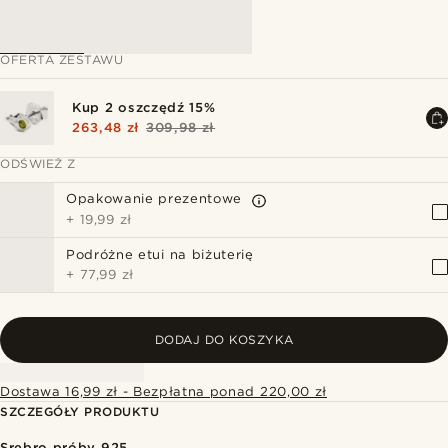
OFERTA ZESTAWU
Kup 2 oszczędź 15%
263,48 zł
309,98 zł
ODŚWIEŻ Z
Opakowanie prezentowe
+
19,99 zł
Podróżne etui na biżuterię
+
77,99 zł
DODAJ DO KOSZYKA
Dostawa 16,99 zł - Bezpłatna ponad 220,00 zł
SZCZEGÓŁY PRODUKTU
Srebro próby 925