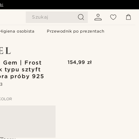
ki
Szukaj
Higiena osobista
Przewodnik po prezentach
 Gem | Frost
154,99 zł
k typu sztyft
bra próby 925
.3
KOLOR