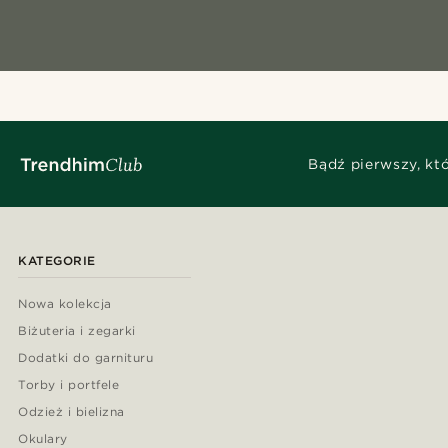
Bądź pierwszy, kt
KATEGORIE
Nowa kolekcja
Biżuteria i zegarki
Dodatki do garnituru
Torby i portfele
Odzież i bielizna
Okulary