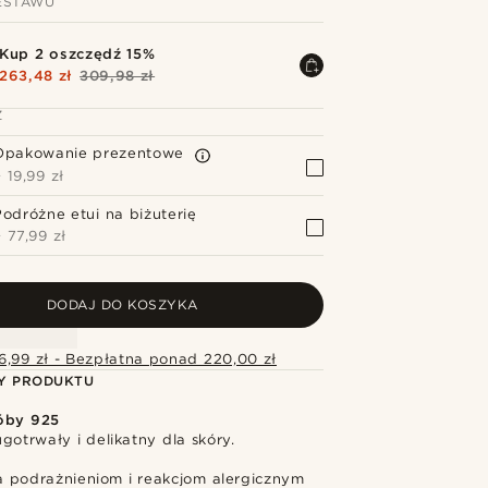
ESTAWU
Kup 2 oszczędź 15%
263,48 zł
309,98 zł
Z
Opakowanie prezentowe
+
19,99 zł
Podróżne etui na biżuterię
+
77,99 zł
DODAJ DO KOSZYKA
6,99 zł - Bezpłatna ponad 220,00 zł
Y PRODUKTU
óby 925
gotrwały i delikatny dla skóry.
 podrażnieniom i reakcjom alergicznym