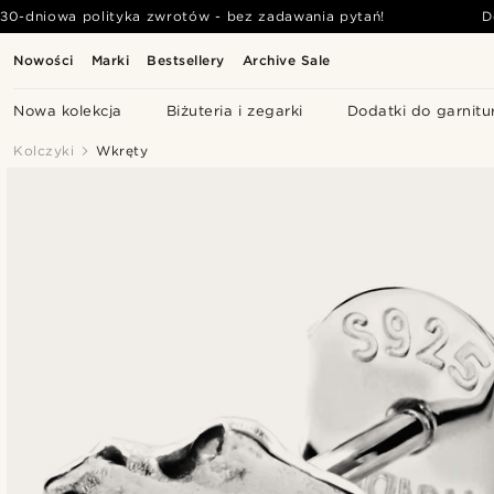
30-dniowa polityka zwrotów - bez zadawania pytań!
D
Nowości
Marki
Bestsellery
Archive Sale
Nowa kolekcja
Biżuteria i zegarki
Dodatki do garnitu
Kolczyki
Wkręty