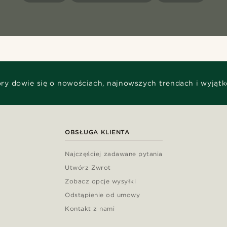
óry dowie się o nowościach, najnowszych trendach i wyjąt
OBSŁUGA KLIENTA
Najczęściej zadawane pytania
Utwórz Zwrot
Zobacz opcje wysyłki
Odstąpienie od umowy
Kontakt z nami