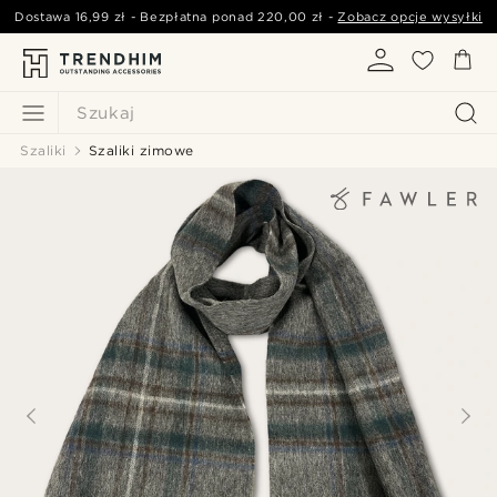
Dostawa
16,99 zł
- Bezpłatna ponad
220,00 zł
-
Zobacz opcje wysyłki
Szukaj
Szaliki
Szaliki zimowe