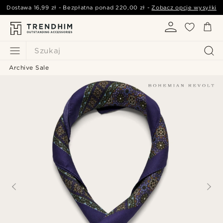
Dostawa
16,99 zł
- Bezpłatna ponad
220,00 zł
-
Zobacz opcje wysyłki
Szukaj
Archive Sale