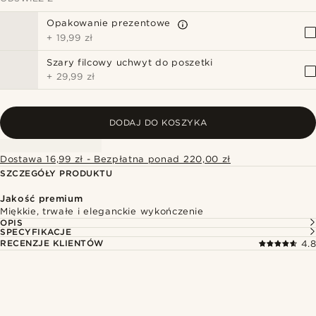
Opakowanie prezentowe
+
19,99 zł
Szary filcowy uchwyt do poszetki
+
29,99 zł
DODAJ DO KOSZYKA
Dostawa 16,99 zł - Bezpłatna ponad 220,00 zł
SZCZEGÓŁY PRODUKTU
Jakość premium
Miękkie, trwałe i eleganckie wykończenie
OPIS
SPECYFIKACJE
RECENZJE KLIENTÓW
4.8