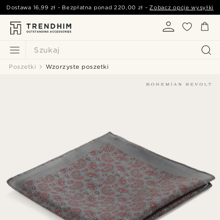
Dostawa
16,99 zł
- Bezpłatna ponad
220,00 zł
-
Zobacz opcje wysyłki
Szukaj
Poszetki
Wzorzyste poszetki