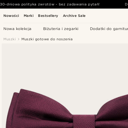
30-dniowa polityka zwrotów - bez zadawania pytań!
D
Nowości
Marki
Bestsellery
Archive Sale
Nowa kolekcja
Biżuteria i zegarki
Dodatki do garnitu
Muszki
Muszki gotowe do noszenia