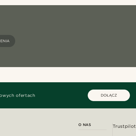
ENIA
kowych ofertach
DOŁĄCZ
O NAS
Trustpilot