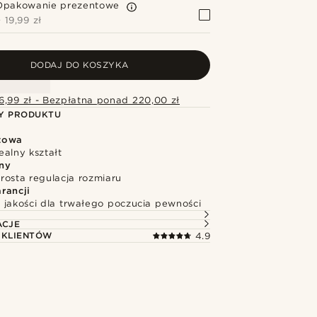
Opakowanie prezentowe
+
19,99 zł
DODAJ DO KOSZYKA
6,99 zł - Bezpłatna ponad 220,00 zł
Y PRODUKTU
towa
ealny kształt
ny
rosta regulacja rozmiaru
rancji
 jakości dla trwałego poczucia pewności
ACJE
 KLIENTÓW
4.9