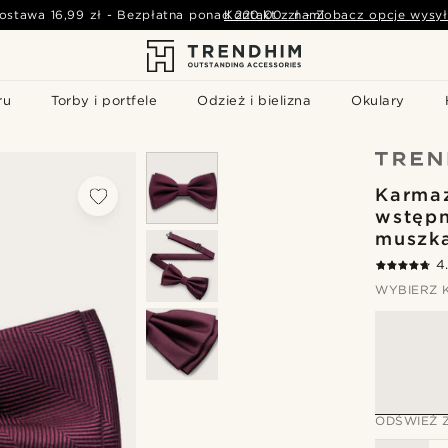
ostawa
16,99 zł
-
Bezpłatna ponad
Kontakt z nami
220,00 zł
-
Zobacz opcje wysył
ru
Torby i portfele
Odzież i bielizna
Okulary
Karma
wstępn
muszka
4
WYBIERZ 
ODŚWIEŻ 