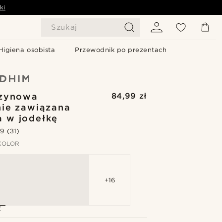
ki
Szukaj
Higiena osobista
Przewodnik po prezentach
zynowa
84,99 zł
ie zawiązana
 w jodełkę
.9
(31)
KOLOR
+16
Z