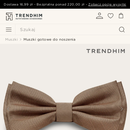
Dostawa
16,99 zł
- Bezpłatna ponad
220,00 zł
-
Zobacz opcje wysyłki
Szukaj
Muszki
Muszki gotowe do noszenia