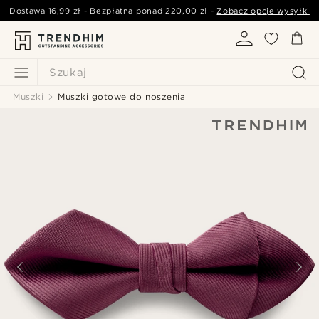
Dostawa
16,99 zł
- Bezpłatna ponad
220,00 zł
-
Zobacz opcje wysyłki
Szukaj
Muszki
Muszki gotowe do noszenia