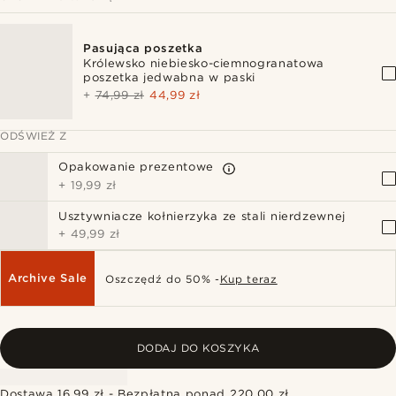
Pasująca poszetka
Królewsko niebiesko-ciemnogranatowa
poszetka jedwabna w paski
+
74,99 zł
44,99 zł
ODŚWIEŻ Z
Opakowanie prezentowe
+
19,99 zł
Usztywniacze kołnierzyka ze stali nierdzewnej
+
49,99 zł
Archive Sale
Oszczędź do 50% -
Kup teraz
DODAJ DO KOSZYKA
Dostawa 16,99 zł - Bezpłatna ponad 220,00 zł