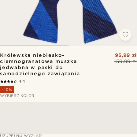
Królewska niebiesko-
95,99 zł
ciemnogranatowa muszka
159,99 zł
jedwabna w paski do
samodzielnego zawiązania
4.4
-40%
WYBIERZ KOLOR
UZUPEŁNIJ WYGLĄD