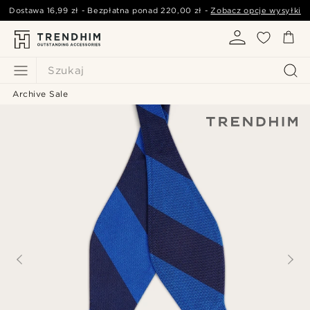
Dostawa
16,99 zł
- Bezpłatna ponad
220,00 zł
-
Zobacz opcje wysyłki
Szukaj
Archive Sale