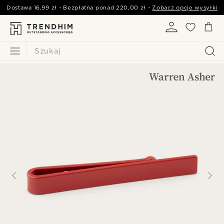
Dostawa
16,99 zł
- Bezpłatna ponad
220,00 zł
-
Zobacz opcje wysyłki
Szukaj