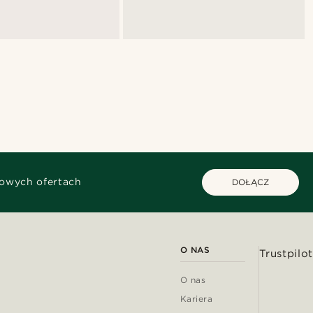
kowych ofertach
DOŁĄCZ
O NAS
Trustpilot
O nas
Kariera