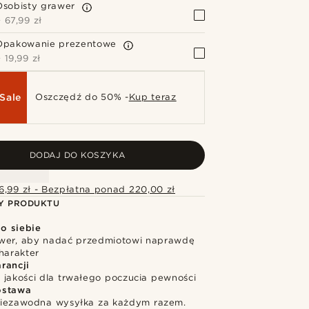
Osobisty grawer
+
67,99 zł
Opakowanie prezentowe
+
19,99 zł
Sale
Oszczędź do 50% -
Kup teraz
DODAJ DO KOSZYKA
6,99 zł - Bezpłatna ponad 220,00 zł
Y PRODUKTU
o siebie
wer, aby nadać przedmiotowi naprawdę
harakter
rancji
 jakości dla trwałego poczucia pewności
ostawa
niezawodna wysyłka za każdym razem.