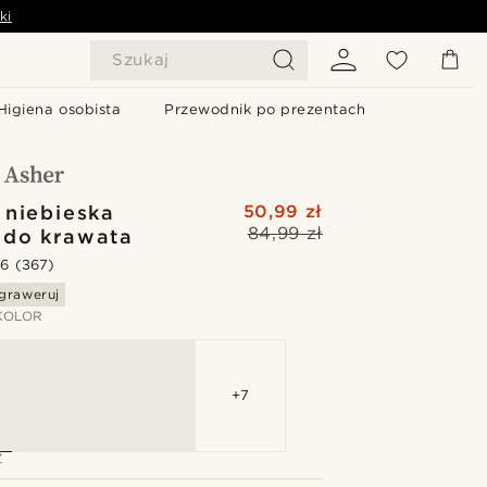
ki
Szukaj
Higiena osobista
Przewodnik po prezentach
 niebieska
50,99 zł
84,99 zł
 do krawata
.6
(367)
graweruj
KOLOR
+7
Z