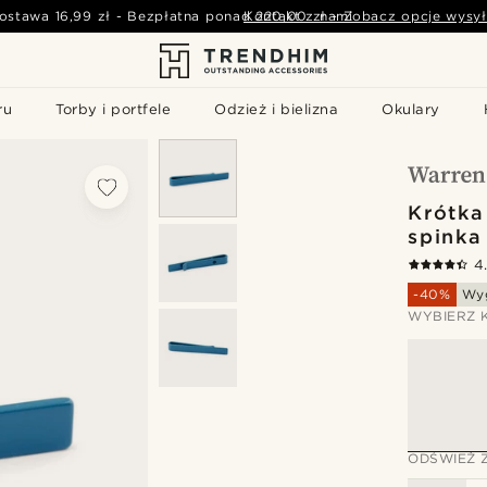
ostawa
16,99 zł
-
Bezpłatna ponad
Kontakt z nami
220,00 zł
-
Zobacz opcje wysył
ru
Torby i portfele
Odzież i bielizna
Okulary
Krótka
spinka
4
-40%
Wy
WYBIERZ 
ODŚWIEŻ 