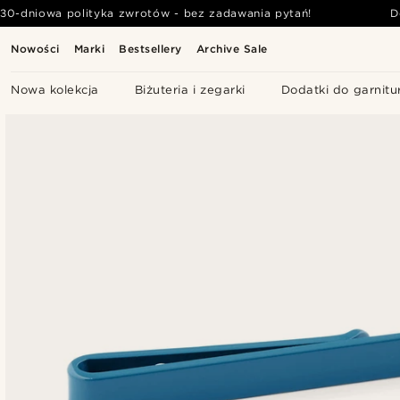
30-dniowa polityka zwrotów - bez zadawania pytań!
D
Nowości
Marki
Bestsellery
Archive Sale
Nowa kolekcja
Biżuteria i zegarki
Dodatki do garnitu