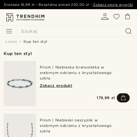
Dostawa
16,99 zł
- Bezpłatna ponad
220,00 zł
-
Zobacz opcje wysyłki
Szukaj
Looks
Kup ten styl
Kup ten styl
Prism | Niebieska bransoletka w
srebrnym odcieniu z kryształowego
szkła
Zobacz produkt
179,99 zł
Prism | Niebieski naszyjnik w
srebrnym odcieniu z kryształowego
szkła