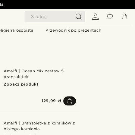
ki
Szukaj
Higiena osobista
Przewodnik po prezentach
Amalfi | Ocean Mix zestaw 5
bransoletek
Zobacz produkt
129,99 zł
Amalfi | Bransoletka z koralików z
białego kamienia