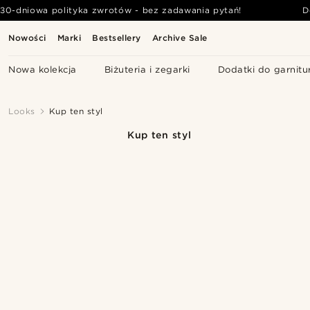
30-dniowa polityka zwrotów - bez zadawania pytań!
D
Nowości
Marki
Bestsellery
Archive Sale
Nowa kolekcja
Biżuteria i zegarki
Dodatki do garnitu
Looks
Kup ten styl
Kup ten styl