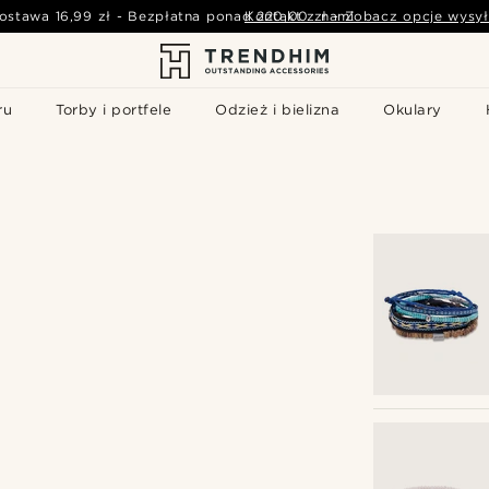
ostawa
16,99 zł
-
Bezpłatna ponad
Kontakt z nami
220,00 zł
-
Zobacz opcje wysył
ru
Torby i portfele
Odzież i bielizna
Okulary