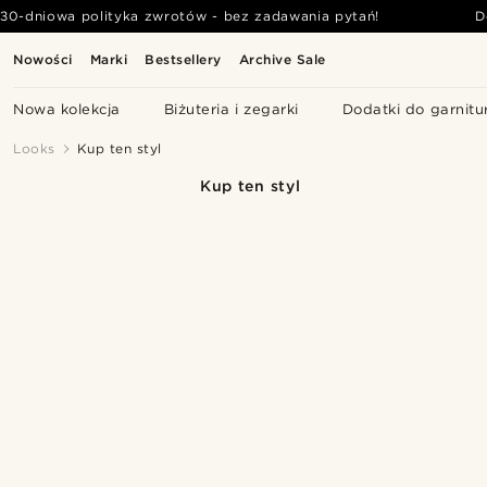
30-dniowa polityka zwrotów - bez zadawania pytań!
D
Nowości
Marki
Bestsellery
Archive Sale
Nowa kolekcja
Biżuteria i zegarki
Dodatki do garnitu
Looks
Kup ten styl
Kup ten styl