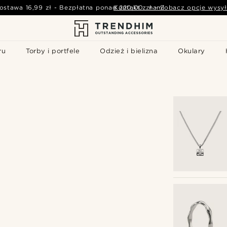
ostawa
16,99 zł
-
Bezpłatna ponad
Kontakt z nami
220,00 zł
-
Zobacz opcje wysył
ru
Torby i portfele
Odzież i bielizna
Okulary