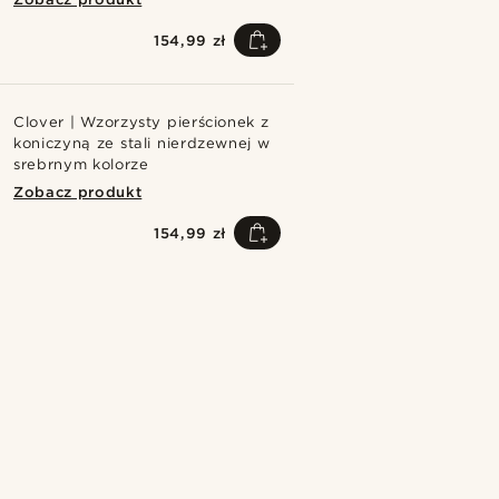
154,99 zł
Clover | Wzorzysty pierścionek z
koniczyną ze stali nierdzewnej w
srebrnym kolorze
Zobacz produkt
154,99 zł
Kup ten styl
Kup ten 
@marcossapere
Kup ten styl
Kup ten styl
Kup ten styl
Kup ten styl
Kup ten styl
@Olivergeorgems
@daniigarciia01
@josephxbass